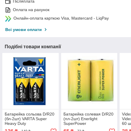
Післяплата
Оплата на рахунок
Онлайн-оплата карткою Visa, Mastercard - LiqPay
Всі умови оплати
Подібні товари компанії
Батарейка сольова D/R20
Батарейка солевая D/R20
Vide
(бл-2шт) VARTA Super
(пл-2шт) Enerlight
Vide
Heavy Duty
SuperPower
60 ш