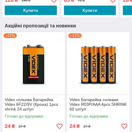
126
65
28
₴
₴
140 ₴
72 ₴
Купити
Купити
Акційні пропозиції та новинки
–11%
–11%
Videx сольова Батарейка
Videx Батарейка солевая
Videx 6F22/9V (Крона) 1pcs
Videx R03P/AAA 4pcs SHRINK
shrink 24 шт/уп
60 шт/уп
Готово до відправки
Готово до відправки
24
24
₴
₴
27 ₴
27 ₴