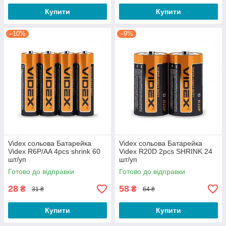
Купити
Купити
–10%
–9%
Videx сольова Батарейка
Videx сольова Батарейка
Videx R6P/AA 4pcs shrink 60
Videx R20D 2pcs SHRINK 24
шт/уп
шт/уп
Готово до відправки
Готово до відправки
28
58
₴
₴
31 ₴
64 ₴
Купити
Купити