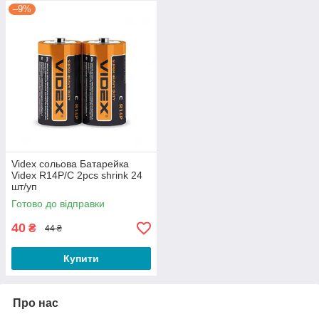
–9%
Videx сольова Батарейка
Videx R14P/C 2pcs shrink 24
шт/уп
Готово до відправки
40
₴
44 ₴
Купити
Про нас