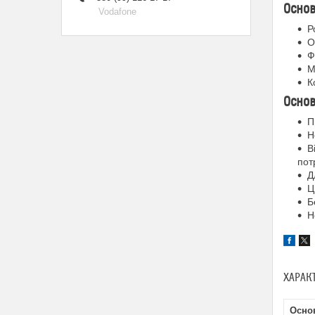
Основ
Vodafone
Р
О
Ф
М
К
Основ
П
Н
В
пот
Д
Ц
Б
Н
ХАРАК
Осно