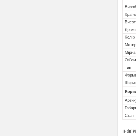
Вироб
Країн
Висот
Довж
Колір
Матер
Мірна
Об`єм
Тип
Форм
Шири
Кори
Артик
Габар
Стан
ІНФОР