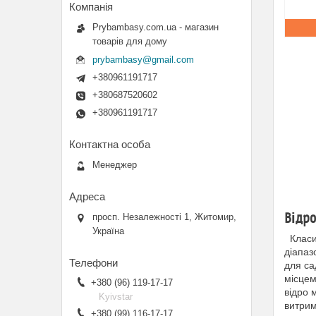
Prybambasy.com.ua - магазин
товарів для дому
prybambasy@gmail.com
+380961191717
+380687520602
+380961191717
Менеджер
Відро
просп. Незалежності 1, Житомир,
Україна
Класич
діапаз
для са
місцем
+380 (96) 119-17-17
відро 
Kyivstar
витрим
+380 (99) 116-17-17