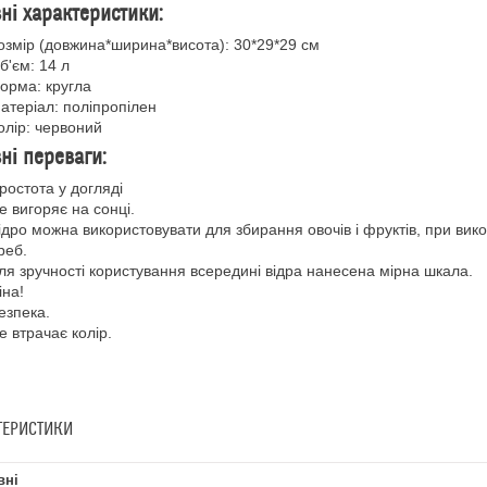
ні характеристики:
озмір (довжина*ширина*висота): 30*29*29 см
б'єм: 14 л
орма: кругла
атеріал: поліпропілен
олір: червоний
ні переваги:
ростота у догляді
е вигоряє на сонці.
ідро можна використовувати для збирання овочів і фруктів, при вико
реб.
ля зручності користування всередині відра нанесена мірна шкала.
іна!
езпека.
е втрачає колір.
ТЕРИСТИКИ
вні