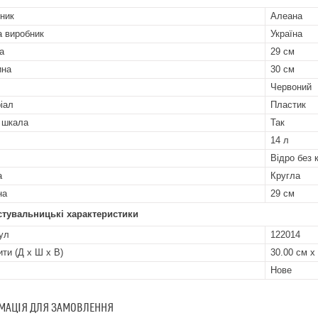
ник
Алеана
а виробник
Україна
а
29 см
ина
30 см
Червоний
іал
Пластик
 шкала
Так
14 л
Відро без 
а
Кругла
на
29 см
стувальницькі характеристики
ул
122014
ити (Д x Ш x В)
30.00 см х
Нове
МАЦІЯ ДЛЯ ЗАМОВЛЕННЯ