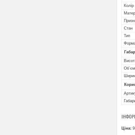
Колір
Матер
Призн
Стан
Тип
Форм
Габар
Висот
Об`єм
Шири
Кори
Артик
Габар
ІНФОР
Ціна:
9