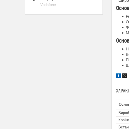
Широка
Vodafone
Основ
Р
О
Ф
М
Основ
Н
В
П
Ш
ХАРАК
Основ
Вироб
Країн
Встан