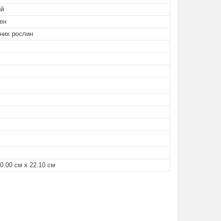
ий
ен
них рослин
 0.00 см х 22.10 см