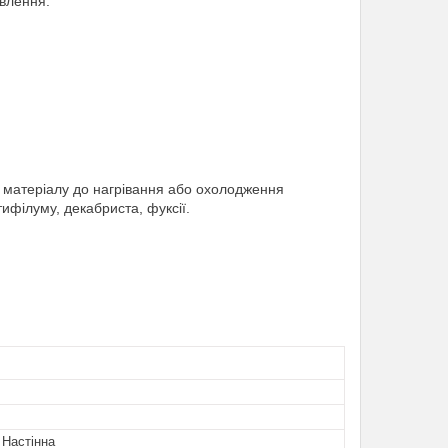
рвлення.
ь матеріалу до нагрівання або охолодження
філуму, декабриста, фуксії.
 Настінна