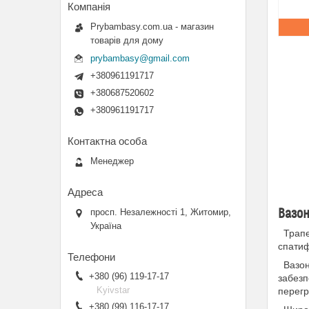
Prybambasy.com.ua - магазин
товарів для дому
prybambasy@gmail.com
+380961191717
+380687520602
+380961191717
Менеджер
Вазон
просп. Незалежності 1, Житомир,
Україна
Трапец
спатиф
Вазони
+380 (96) 119-17-17
забезп
Kyivstar
перегр
+380 (99) 116-17-17