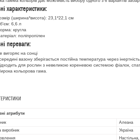
 гамма кольорів дає можливість вибору одного з 6 варіантів заба
ні характеристики:
озмір (ширина*висота): 23,1*22,1 см
б'єм: 6,6 л
орма: кругла
атеріал: поліпропілен
ні переваги:
е вигоряє на сонці
середині вазону зберігається постійна температура через інертніст
ідходить для рослин з невеликою кореневою системою фіалок, спати
ирока кольорова гама.
ТЕРИСТИКИ
ні атрибути
ник
Алеана
а виробник
Україна
овлення
Настільна,