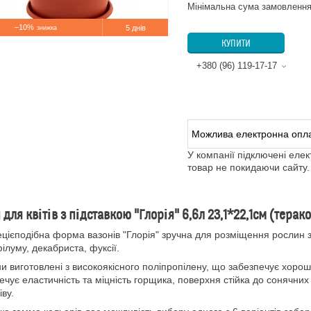
Мінімальна сума замовлення
–10%
5 днів
КУПИТИ
+380 (96) 119-17-17
У компанії підключені еле
товар не покидаючи сайту.
 для квітів з підставкою "Глорія" 6,6л 23,1*22,1см (терак
ієподібна форма вазонів "Глорія" зручна для розміщення рослин 
ілуму, декабриста, фуксії.
 виготовлені з високоякісного поліпропілену, що забезпечує хороші
ечує еластичність та міцність горщика, поверхня стійка до сонячних
іву.