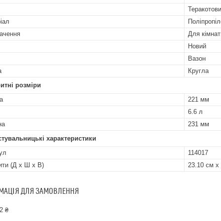
Теракотов
іал
Поліпропіл
ачення
Для кімнат
Новий
Вазон
а
Кругла
итні розміри
а
221 мм
6.6 л
на
231 мм
стувальницькі характеристики
ул
114017
ити (Д x Ш x В)
23.10 см х
МАЦІЯ ДЛЯ ЗАМОВЛЕННЯ
2 ₴