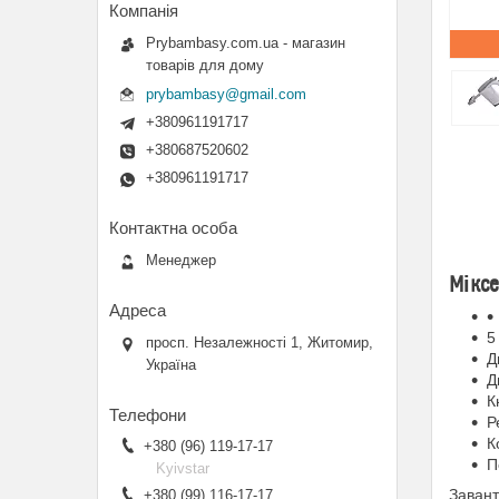
Prybambasy.com.ua - магазин
товарів для дому
prybambasy@gmail.com
+380961191717
+380687520602
+380961191717
Менеджер
Мікс
5
просп. Незалежності 1, Житомир,
Д
Україна
Д
К
Р
К
+380 (96) 119-17-17
П
Kyivstar
Завант
+380 (99) 116-17-17