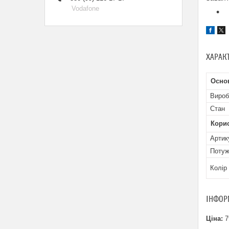
Vodafone
ХАРАК
Осно
Вироб
Стан
Кори
Артик
Потуж
Колір
ІНФОР
Ціна:
7