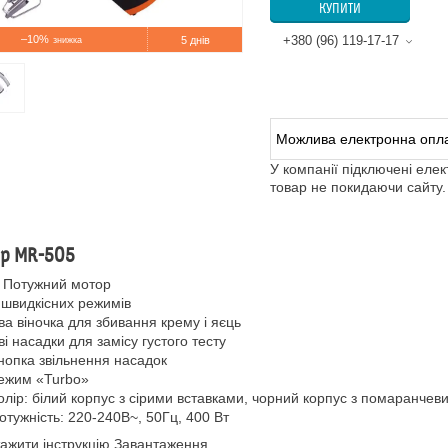
КУПИТИ
–10%
+380 (96) 119-17-17
5 днів
У компанії підключені еле
товар не покидаючи сайту.
ер MR-505
Потужний мотор
 швидкісних режимів
ва віночка для збивання крему і яєць
ві насадки для замісу густого тесту
нопка звільнення насадок
ежим «Turbo»
олір: білий корпус з сірими вставками, чорний корпус з помаранчев
отужність: 220-240В~, 50Гц, 400 Вт
ажити інструкцію
Завантаження