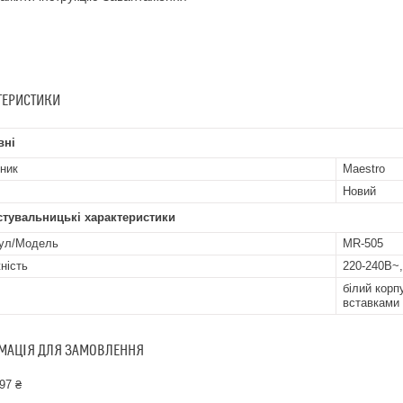
ТЕРИСТИКИ
вні
ник
Maestro
Новий
стувальницькі характеристики
ул/Модель
MR-505
ність
220-240В~,
білий корп
вставками
МАЦІЯ ДЛЯ ЗАМОВЛЕННЯ
97 ₴