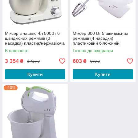
Міксер з чашею 4л 500Вт 6
Міксер 300 Вт 5 швидкісних
швидкісних режимів (3
режимів (4 насадки)
насадки) пластик/нержавіюча
пластиковий біло-синій
сталь Maestro
Maestro
В наявності
Готово до відправки
3 354
603
₴
₴
3 727 ₴
670 ₴
Купити
Купити
–10%