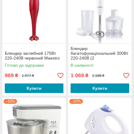
Блендер
Блендер заглибний 175Вт
багатофункціональний 300Вт
220-240В червоний Maestro
220-240В (2
швидкості+мірний стакан
Готово до відправки
В наявності
600мл) Maestro
969
1 069
₴
₴
1 077 ₴
1 188 ₴
Купити
Купити
–10%
–10%