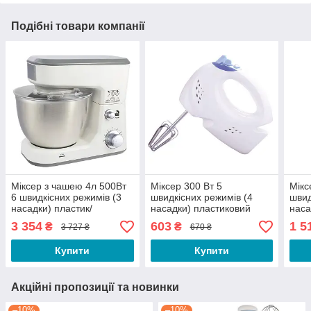
Подібні товари компанії
Міксер з чашею 4л 500Вт
Міксер 300 Вт 5
Мікс
6 швидкісних режимів (3
швидкісних режимів (4
швид
насадки) пластик/
насадки) пластиковий
наса
нержавіюча сталь Maestro
біло-синій Maestro
біло
3 354
603
1 5
₴
₴
3 727 ₴
670 ₴
Купити
Купити
Акційні пропозиції та новинки
–10%
–10%