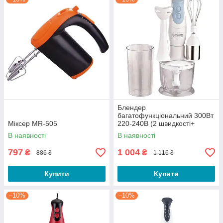
Блендер
багатофункціональний 300Вт
Міксер MR-505
220-240В (2 швидкості+
мірний стакан 600мл)
В наявності
В наявності
Maestro
797
1 004
₴
₴
886 ₴
1 116 ₴
Купити
Купити
–10%
–10%