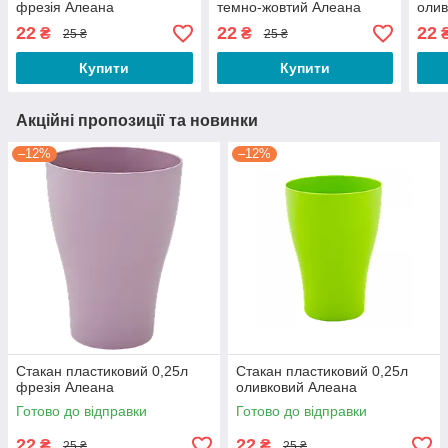
фрезія Алеана
темно-жовтий Алеана
олив
22
22
22
₴
₴
25 ₴
25 ₴
Купити
Купити
Акційні пропозиції та новинки
–12%
–12%
Стакан пластиковий 0,25л
Стакан пластиковий 0,25л
фрезія Алеана
оливковий Алеана
Готово до відправки
Готово до відправки
22
22
₴
₴
25 ₴
25 ₴