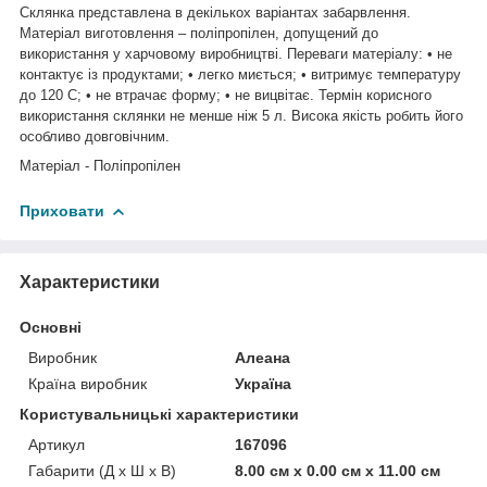
Склянка представлена в декількох варіантах забарвлення.
Матеріал виготовлення – поліпропілен, допущений до
використання у харчовому виробництві. Переваги матеріалу: • не
контактує із продуктами; • легко миється; • витримує температуру
до 120 С; • не втрачає форму; • не вицвітає. Термін корисного
використання склянки не менше ніж 5 л. Висока якість робить його
особливо довговічним.
Матеріал - Поліпропілен
Приховати
Характеристики
Основні
Виробник
Алеана
Країна виробник
Україна
Користувальницькі характеристики
Артикул
167096
Габарити (Д x Ш x В)
8.00 см х 0.00 см х 11.00 см