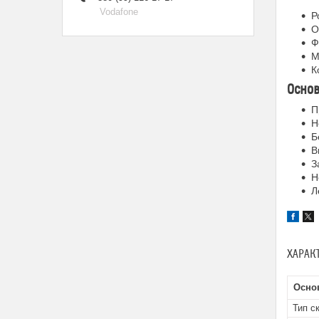
Vodafone
Р
О
Ф
М
К
Основ
П
Н
Б
В
З
Н
Л
ХАРАК
Осно
Тип с