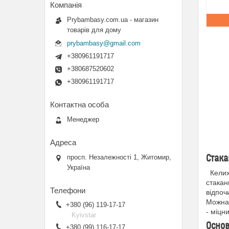
Prybambasy.com.ua - магазин
товарів для дому
prybambasy@gmail.com
+380961191717
+380687520602
+380961191717
Менеджер
Стака
просп. Незалежності 1, Житомир,
Україна
Келихи
стакан
відпоч
Можна 
+380 (96) 119-17-17
- міцн
Kyivstar
Основ
+380 (99) 116-17-17