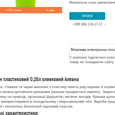
Мінімальна сума замовлення
–12%
5 днів
КУПИТИ
+380 (96) 119-17-17
У компанії підключені еле
товар не покидаючи сайту.
н пластиковий 0,25л оливковий Алеана
, стакани та чарки виконані з пластику мають ряд переваг в порівня
и можна доповнити кришками (кришки продаються окремо). Закрита є
инку на природі, організації фуршетів і виїзних заходів. Кришка щіль
використовувати в холодильнику і мікрохвильовій печі. Вироби пред
ий і екологічно безпечний харчовий пластик.
ні характеристики: