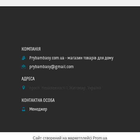
Prybambasy.com.ua - магазин товарів для дому
prybambasy@gmail.com
просп. Незалежності 1, Житомир, Україна
Менеджер
Сайт створений на маркетплейсі
Prom.ua