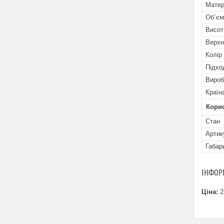
Матер
Об`єм
Висот
Верхн
Колір
Підхо
Вироб
Країн
Кори
Стан
Артик
Габар
ІНФОР
Ціна:
2