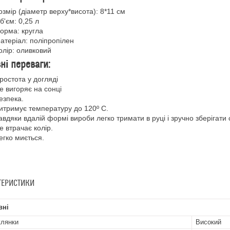
озмір (діаметр верху*висота): 8*11 см
б'єм: 0,25 л
орма: кругла
атеріал: поліпропілен
олір: оливковий
ні переваги:
ростота у догляді
е вигоряє на сонці
езпека.
итримує температуру до 120º С.
авдяки вдалій формі вироби легко тримати в руці і зручно зберігати
е втрачає колір.
егко миється.
ТЕРИСТИКИ
вні
клянки
Високий