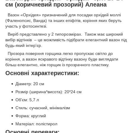
см (коричневий прозорий) Алеана
Вазон «Орхідея» призначений для посадки орхідей моллі
(Фаленопсис, Ванда) та інших епіфітів, коріння яких беруть
участь у фотосинтезі.
Виріб представлено у 2 типорозмірах. Також має широкий
вибір відтінків – це можливість підібрати елегантний вазон під
будь-який інтер'єр.
Прозора поверхня горщика легко пропускає світло до
коріння, а вазон яскравого відтінку вазону буде виглядати
більш елегантно, ніж горщик із прозрачного пластику.
Основні характеристики:
Діаметр: 20 см
Розмір (ширина*висота): 20*24 см
Об'єм: 5,7 л
Стиль: сучасний, мінімалізм
Форма: круглий
Матеріал: полістирол
Основні переваги: