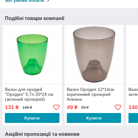
Всі умови оплати
Подібні товари компанії
Вазон для орхідей
Вазон Орхідея 12*14см
Вазо
"Орхідея" 5,7л 20*24 см
коричневий прозорий
зеле
(зелений прозорий)
Алеана
131
49
140
₴
₴
146 ₴
55 ₴
Купити
Купити
Акційні пропозиції та новинки