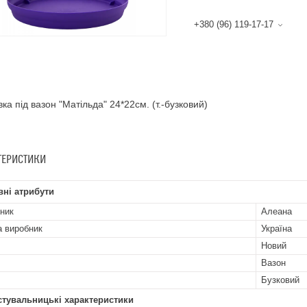
+380 (96) 119-17-17
вка під вазон "Матільда" 24*22см. (т.-бузковий)
ТЕРИСТИКИ
ні атрибути
ник
Алеана
а виробник
Україна
Новий
Вазон
Бузковий
стувальницькі характеристики