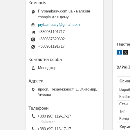
Prybambasy.com.ua - магазин
товарів для дому
prybambasy@gmail.com
+380961191717
+380687520602
Підста
+380961191717
ХАРАК
Менеджер
Основ
просп. Незалежності 1, Житомир,
Вироб
Україна
Країн
Стан
Тип
+380 (96) 119-17-17
Колір
Kyivstar
Кори
+380 (99) 116-17-17