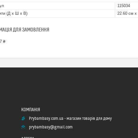
ул
115034
ити (Д x Ш x В)
22.60 см х
МАЦІЯ ДЛЯ ЗАМОВЛЕННЯ
7 ₴
Prybambasy.com.ua - магазин товарів для дому
prybambasy@gmail.com