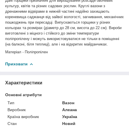
Дані горщики призначені для вирощування розсади овочевих
культур, квітів та різних садових рослин. Круглі вазони з
дренажними відвірами в нижній частині надійно захищають
кореневища саджанця від зайвої вологості, загнивання, механічних
пошкоджень при пересадці. Випускаються горщики у різних
кольорах та розмірах (діаметр до 28 см, висота до 22 см). Вироби
виготовлені з міцного і стійкого до зміни температури
поліпропілену і можуть використовуватися не тільки в поміщенні
(на балконі, біля теплиці), але і на відкритих майданчиках.
Матеріал - Поліпропілен
Приховати
Характеристики
Основні атрибути
Тип
Вазон
Виробник
Алеана
Країна виробник
Україна
Стан
Новий