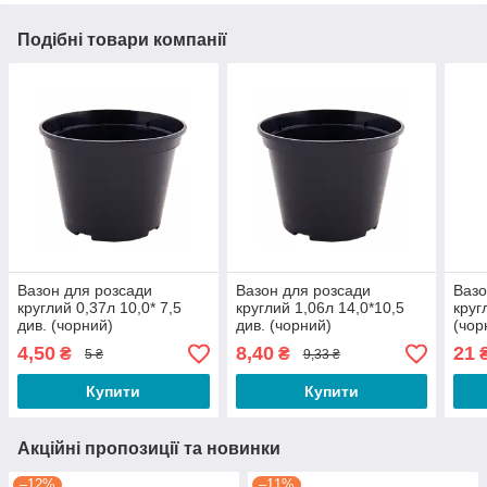
Подібні товари компанії
Вазон для розсади
Вазон для розсади
Вазо
круглий 0,37л 10,0* 7,5
круглий 1,06л 14,0*10,5
круг
див. (чорний)
див. (чорний)
(чор
4,50
8,40
21
₴
₴
5 ₴
9,33 ₴
Купити
Купити
Акційні пропозиції та новинки
–12%
–11%