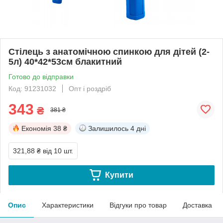
Стілець з анатомічною спинкою для дітей (2-
5л) 40*42*53см блакитний
Готово до відправки
Код: 91231032
Опт і роздріб
343
₴
381 ₴
Економія
38 ₴
Залишилось
4 дні
321,88 ₴
від 10 шт.
Купити
Опис
Характеристики
Відгуки про товар
Доставка