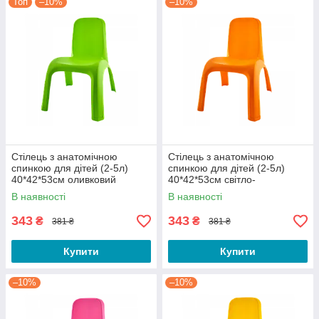
Топ
–10%
–10%
Стілець з анатомічною
Стілець з анатомічною
спинкою для дітей (2-5л)
спинкою для дітей (2-5л)
40*42*53см оливковий
40*42*53см світло-
помаранчевий
В наявності
В наявності
343
343
₴
₴
381 ₴
381 ₴
Купити
Купити
–10%
–10%