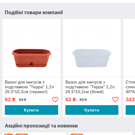
Подібні товари компанії
Вазон для кактусів з
Вазон для кактусів з
Стіл
подставкою "Терра" 1,2л
подставкою "Терра" 1,2л
спин
26,5*10,2см (теракот)
26,5*10,2см (білий)
40*4
62
62
343
₴
₴
69 ₴
69 ₴
Купити
Купити
Акційні пропозиції та новинки