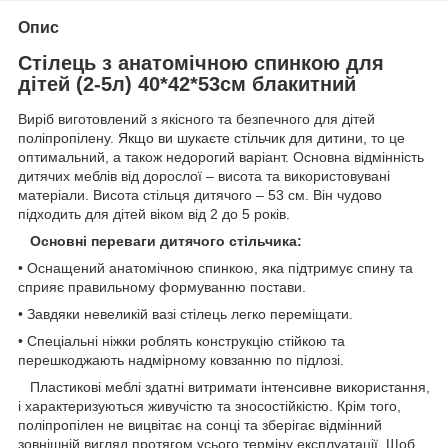
Опис
Стілець з анатомічною спинкою для
дітей (2-5л) 40*42*53см блакитний
Виріб виготовлений з якісного та безпечного для дітей
поліпропілену. Якщо ви шукаєте стільчик для дитини, то це
оптимальний, а також недорогий варіант. Основна відмінність
дитячих меблів від дорослої – висота та використовувані
матеріали. Висота стільця дитячого – 53 см. Він чудово
підходить для дітей віком від 2 до 5 років.
Основні переваги дитячого стільчика:
• Оснащений анатомічною спинкою, яка підтримує спину та
сприяє правильному формуванню постави.
• Завдяки невеликій вазі стілець легко переміщати.
• Спеціальні ніжки роблять конструкцію стійкою та
перешкоджають надмірному ковзанню по підлозі.
Пластикові меблі здатні витримати інтенсивне використання,
і характеризуються живучістю та зносостійкістю. Крім того,
поліпропілен не вицвітає на сонці та зберігає відмінний
зовнішній вигляд протягом усього терміну експлуатації. Щоб