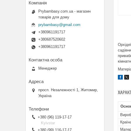
Prybambasy.com.ua - магазин
товарів для дому
prybambasy@gmail.com
+380961191717
+380687520602
Орхіде
+380961191717
садівни
привабл
кімнатн
Менеджер
Матері
просп. Незалежності 1, Житомир,
ХАРАК
Україна
Основ
Вироб
+380 (96) 119-17-17
Країн
Kyivstar
Матер
+380 (99) 116-17-17