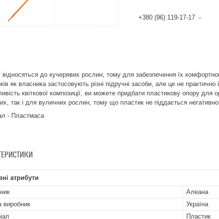
+380 (96) 119-17-17
ї відносяться до кучерявих рослин, тому для забезпечення їх комфортног
ків як власника застосовують різні підручні засоби, але це не практично
ивість квіткової композиції, ви можете придбати пластикову опору для ор
их, так і для вуличних рослин, тому що пластик не піддається негативн
ал - Пластмаса
ТЕРИСТИКИ
ні атрибути
ник
Алеана
а виробник
Україна
іал
Пластик