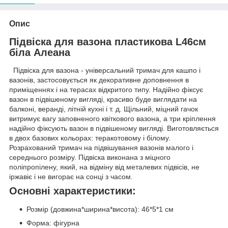
Опис
Підвіска для вазона пластикова L46см
біла Алеана
Підвіска для вазона - універсальний тримач для кашпо і
вазонів, застосовується як декоративне доповнення в
приміщеннях і на терасах відкритого типу. Надійно фіксує
вазон в підвішеному вигляді, красиво буде виглядати на
балконі, веранді, літній кухні і т. д. Щільний, міцний гачок
витримує вагу заповненого квіткового вазона, а три кріплення
надійно фіксують вазон в підвішеному вигляді. Виготовляється
в двох базових кольорах: теракотовому і білому.
Розрахований тримач на підвішування вазонів малого і
середнього розміру. Підвіска виконана з міцного
поліпропілену, який, на відміну від металевих підвісів, не
іржавіє і не вигорає на сонці з часом.
Основні характеристики:
Розмір (довжина*ширина*висота): 46*5*1 см
Форма: фігурна