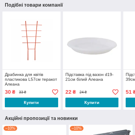
Подібні товари компанії
Драбинка для квітів
Підставка під вазон d19-
Підс
пластикова L57см теракот
21см білий Алеана
39см
Алеана
30
22
51
₴
₴
33 ₴
24 ₴
Купити
Купити
Акційні пропозиції та новинки
–10%
–10%