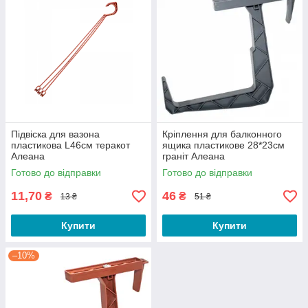
Підвіска для вазона
Кріплення для балконного
пластикова L46см теракот
ящика пластикове 28*23см
Алеана
граніт Алеана
Готово до відправки
Готово до відправки
11,70
46
₴
₴
13 ₴
51 ₴
Купити
Купити
–10%