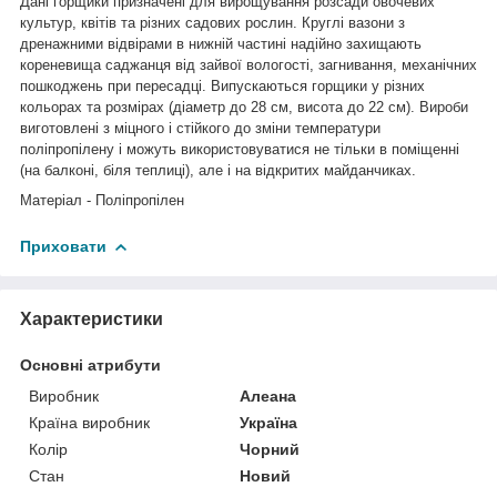
Дані горщики призначені для вирощування розсади овочевих
культур, квітів та різних садових рослин. Круглі вазони з
дренажними відвірами в нижній частині надійно захищають
кореневища саджанця від зайвої вологості, загнивання, механічних
пошкоджень при пересадці. Випускаються горщики у різних
кольорах та розмірах (діаметр до 28 см, висота до 22 см). Вироби
виготовлені з міцного і стійкого до зміни температури
поліпропілену і можуть використовуватися не тільки в поміщенні
(на балконі, біля теплиці), але і на відкритих майданчиках.
Матеріал - Поліпропілен
Приховати
Характеристики
Основні атрибути
Виробник
Алеана
Країна виробник
Україна
Колір
Чорний
Стан
Новий