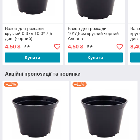
Вазон для розсади
Вазон для розсади
Вазо
круглий 0,37л 10,0* 7,5
10*7,5см круглий чорний
круг
див. (чорний)
Алеана
див.
4,50
4,50
8,4
₴
₴
5 ₴
5 ₴
Купити
Купити
Акційні пропозиції та новинки
–12%
–11%