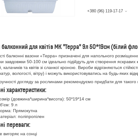
+380 (96) 119-17-17
 балконний для квітів МК "Терра" 9л 50*19см (білий фло
ті балконні вазони «Терра» призначені для напольного розміщення
и завдовжки 50-100 см ідеально підійдуть для створення яскравих кв
й, калачиків та квітів зі сланкої кроною. Вироби відрізняються стійкіс
атур, вологості, вітру) і можуть використовуватись на будь-яких від
учності догляду за рослинами рекомендуємо придбати для такого в
ні характеристики:
озмір (довжина*ширина*висота): 50*19*14 см
б'єм: 9 л
орма: Прямокутна
атеріал: поліпропілен
ні переваги:
е вигоряє на сонці