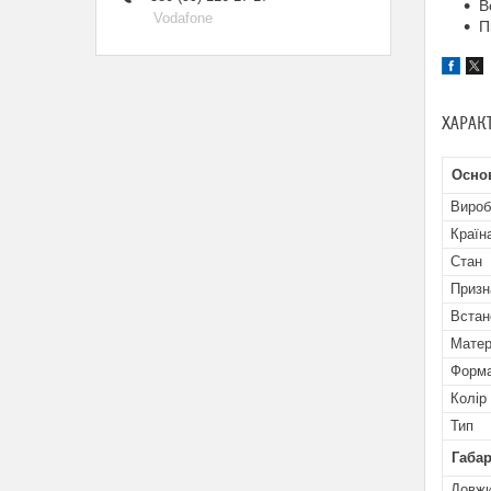
В
Vodafone
П
ХАРАК
Основ
Вироб
Країн
Стан
Призн
Встан
Матер
Форм
Колір
Тип
Габар
Довж