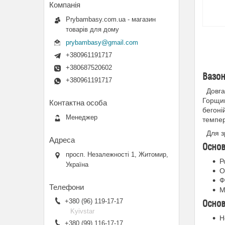
Prybambasy.com.ua - магазин
товарів для дому
prybambasy@gmail.com
+380961191717
+380687520602
Вазон
+380961191717
Довгас
Горщик
бегоні
Менеджер
темпер
Для зр
Основ
просп. Незалежності 1, Житомир,
Р
Україна
О
Ф
М
+380 (96) 119-17-17
Основ
Kyivstar
Н
+380 (99) 116-17-17