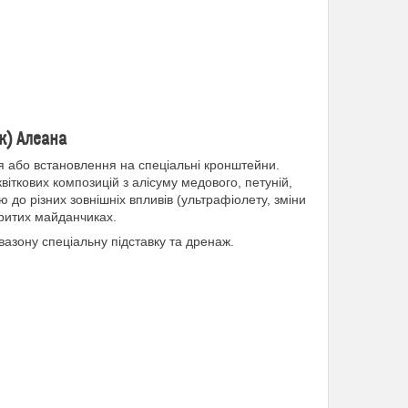
к) Алеана
 або встановлення на спеціальні кронштейни.
іткових композицій з алісуму медового, петуній,
тю до різних зовнішніх впливів (ультрафіолету, зміни
критих майданчиках.
азону спеціальну підставку та дренаж.