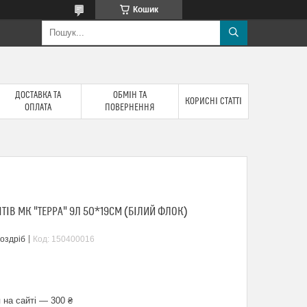
Кошик
ДОСТАВКА ТА
ОБМІН ТА
КОРИСНІ СТАТТІ
ОПЛАТА
ПОВЕРНЕННЯ
ІВ МК "ТЕРРА" 9Л 50*19СМ (БІЛИЙ ФЛОК)
роздріб
Код:
150400016
 на сайті — 300 ₴