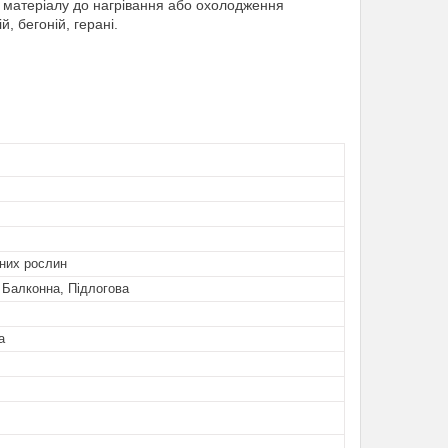
ь матеріалу до нагрівання або охолодження
, бегоній, герані.
них рослин
 Балконна, Підлогова
а