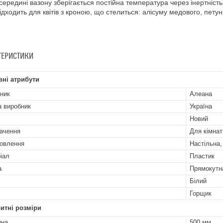
середині вазону зберігається постійна температура через інертніст
ідходить для квітів з кроною, що стелиться: алісуму медового, петуній
ТЕРИСТИКИ
ні атрибути
ник
Алеана
а виробник
Україна
Новий
ачення
Для кімнат
овлення
Настільна,
іал
Пластик
а
Прямокутн
Білий
Горщик
итні розміри
ина
500 мм