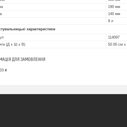
на
190 мм
а
140 мм
9 л
стувальницькі характеристики
ул
114097
ити (Д x Ш x В)
50.00 см х
МАЦІЯ ДЛЯ ЗАМОВЛЕННЯ
03 ₴