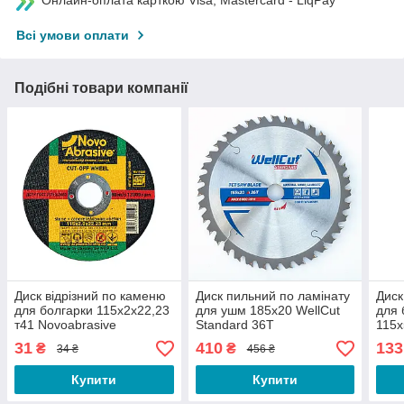
Всі умови оплати
Подібні товари компанії
Диск відрізний по каменю
Диск пильний по ламінату
Диск
для болгарки 115х2х22,23
для ушм 185х20 WellCut
для 
т41 Novoabrasive
Standard 36Т
115х
Stan
31
410
133
₴
₴
34 ₴
456 ₴
Купити
Купити