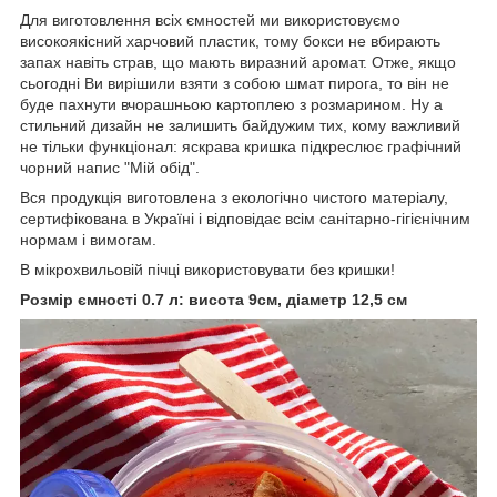
Для виготовлення всіх ємностей ми використовуємо
високоякісний харчовий пластик, тому бокси не вбирають
запах навіть страв, що мають виразний аромат. Отже, якщо
сьогодні Ви вирішили взяти з собою шмат пирога, то він не
буде пахнути вчорашньою картоплею з розмарином. Ну а
стильний дизайн не залишить байдужим тих, кому важливий
не тільки функціонал: яскрава кришка підкреслює графічний
чорний напис "Мій обід".
Вся продукція виготовлена з екологічно чистого матеріалу,
сертифікована в Україні і відповідає всім санітарно-гігієнічним
нормам і вимогам.
В мікрохвильовій пічці використовувати без кришки!
Розмір ємності 0.7 л: висота 9см, діаметр 12,5 см