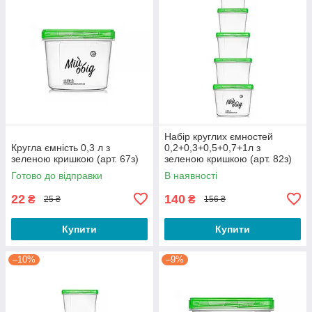
Набір круглих ємностей
Кругла ємність 0,3 л з
0,2+0,3+0,5+0,7+1л з
зеленою кришкою (арт. 67з)
зеленою кришкою (арт. 82з)
Готово до відправки
В наявності
22
140
₴
₴
25 ₴
156 ₴
Купити
Купити
–10%
–9%