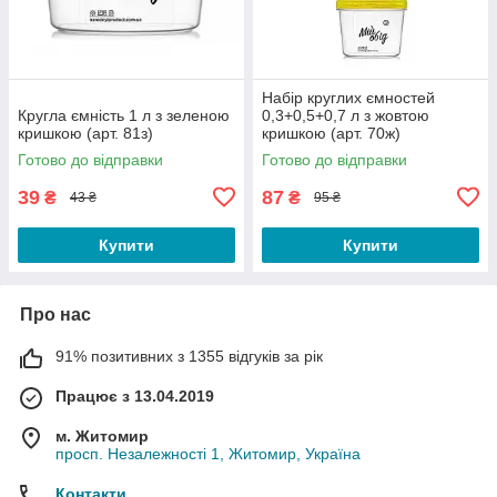
Набір круглих ємностей
Кругла ємність 1 л з зеленою
0,3+0,5+0,7 л з жовтою
кришкою (арт. 81з)
кришкою (арт. 70ж)
Готово до відправки
Готово до відправки
39
87
₴
₴
43 ₴
95 ₴
Купити
Купити
Про нас
91% позитивних з 1355 відгуків за рік
Працює з 13.04.2019
м. Житомир
просп. Незалежності 1, Житомир, Україна
Контакти