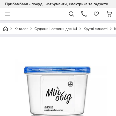
Прибамбаси - посуд, інструменти, електрика та гаджети
Каталог
Судочки і лоточки для їжі
Круглі ємності
К