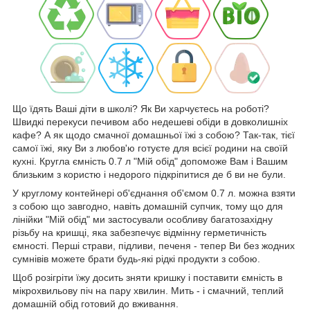
Що їдять Ваші діти в школі? Як Ви харчуєтесь на роботі?
Швидкі перекуси печивом або недешеві обіди в довколишніх
кафе? А як щодо смачної домашньої їжі з собою? Так-так, тієї
самої їжі, яку Ви з любов'ю готуєте для всієї родини на своїй
кухні. Кругла ємність 0.7 л "Мій обід" допоможе Вам і Вашим
близьким з користю і недорого підкріпитися де б ви не були.
У круглому контейнері об'єднання об'ємом 0.7 л. можна взяти
з собою що завгодно, навіть домашній супчик, тому що для
лінійки "Мій обід" ми застосували особливу багатозахідну
різьбу на кришці, яка забезпечує відмінну герметичність
ємності. Перші страви, підливи, печеня - тепер Ви без жодних
сумнівів можете брати будь-які рідкі продукти з собою.
Щоб розігріти їжу досить зняти кришку і поставити ємність в
мікрохвильову піч на пару хвилин. Мить - і смачний, теплий
домашній обід готовий до вживання.