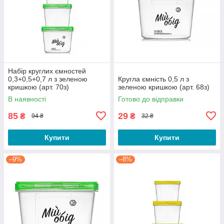
Набір круглих ємностей
0,3+0,5+0,7 л з зеленою
Кругла ємність 0,5 л з
кришкою (арт. 70з)
зеленою кришкою (арт. 68з)
В наявності
Готово до відправки
85
29
₴
₴
94 ₴
32 ₴
Купити
Купити
–9%
–8%