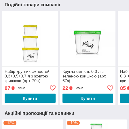
Подібні товари компанії
Набір круглих ємностей
Кругла ємність 0,3 л з
Набі
0,3+0,5+0,7 л з жовтою
зеленою кришкою (арт.
0,3+
кришкою (арт. 70ж)
67з)
криш
87
22
85
₴
₴
95 ₴
25 ₴
Купити
Купити
Акційні пропозиції та новинки
–12%
–10%