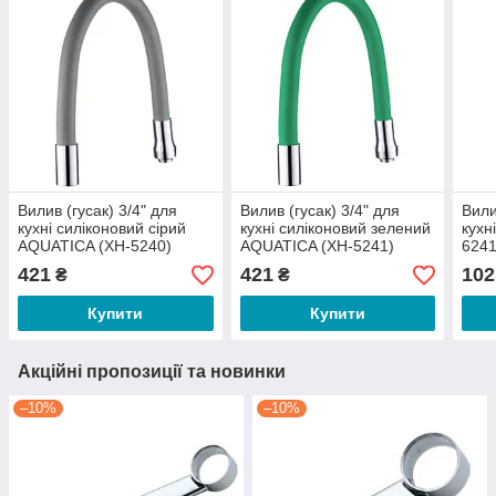
Вилив (гусак) 3/4" для
Вилив (гусак) 3/4" для
Вили
кухні силіконовий сірий
кухні силіконовий зелений
кухн
AQUATICA (XH-5240)
AQUATICA (XH-5241)
6241
421
421
102
₴
₴
Купити
Купити
Акційні пропозиції та новинки
–10%
–10%