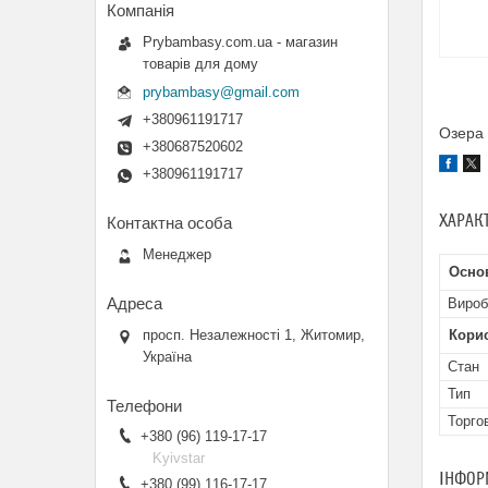
Prybambasy.com.ua - магазин
товарів для дому
prybambasy@gmail.com
+380961191717
Озера 
+380687520602
+380961191717
ХАРАК
Менеджер
Осно
Вироб
просп. Незалежності 1, Житомир,
Кори
Україна
Стан
Тип
Торго
+380 (96) 119-17-17
Kyivstar
ІНФОР
+380 (99) 116-17-17