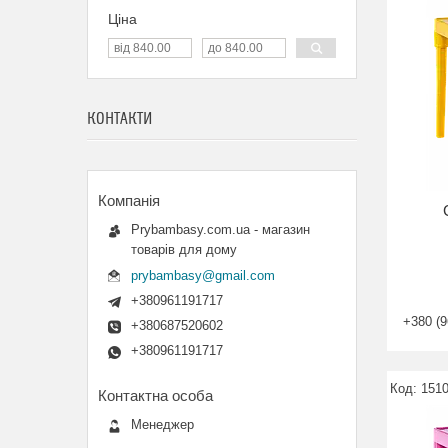
Ціна
КОНТАКТИ
Prybambasy.com.ua - магазин
товарів для дому
prybambasy@gmail.com
+380961191717
+380 (9
+380687520602
+380961191717
151
Менеджер