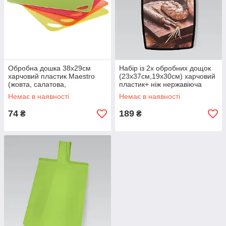
Обробна дошка 38х29см
Набір із 2х обробних дощок
харчовий пластик Maestro
(23х37см,19х30см) харчовий
(жовта, салатова,
пластик+ ніж нержавіюча
помаранчева, червона)
сталь Maestro
Немає в наявності
Немає в наявності
74
189
₴
₴