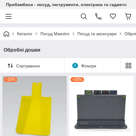
Прибамбаси - посуд, інструменти, електрика та гаджети
Каталог
Посуд Maestro
Посуд та аксесуари
Обро
Обробні дошки
Сортування
0
Фільтри
–10%
–10%