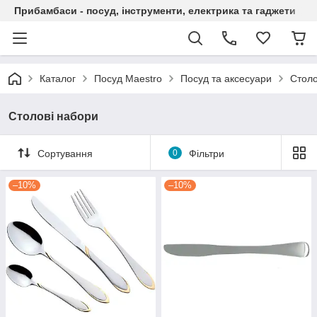
Прибамбаси - посуд, інструменти, електрика та гаджети
Каталог
Посуд Maestro
Посуд та аксесуари
Столо
Столові набори
Сортування
0
Фільтри
–10%
–10%