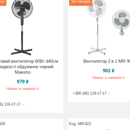
даж
Топ продаж
говий вентилятор 60Вт d40см
Вентилятор 2 в 1 MR-9
видкості обдування чорний
902 ₴
Maestro
Немає в наявності
979 ₴
Немає в наявності
+380 (96) 119-17-17
6) 119-17-17
920
MR-921