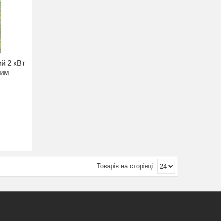
й 2 кВт
ним