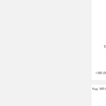
Т
+380 (9
MR-