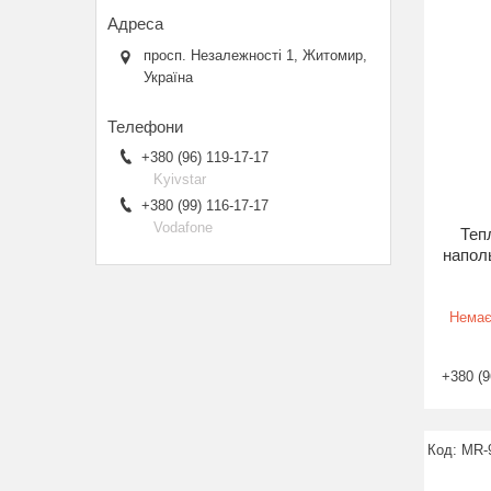
просп. Незалежності 1, Житомир,
Україна
+380 (96) 119-17-17
Kyivstar
+380 (99) 116-17-17
Vodafone
Теп
наполь
Немає
+380 (9
MR-