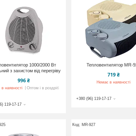
ловентилятор 1000/2000 Вт
Тепловентилятор MR-9
ний з захистом від перегріву
719 ₴
996 ₴
Немає в наявності
 в наявності
Оптом і в роздріб
+380 (96) 119-17-17
6) 119-17-17
925
MR-927