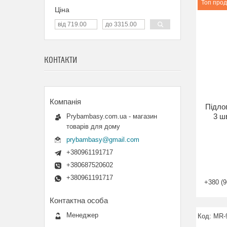
Топ про
Ціна
КОНТАКТИ
Підло
3 ш
Prybambasy.com.ua - магазин
товарів для дому
prybambasy@gmail.com
+380961191717
+380687520602
+380961191717
+380 (9
Менеджер
MR-