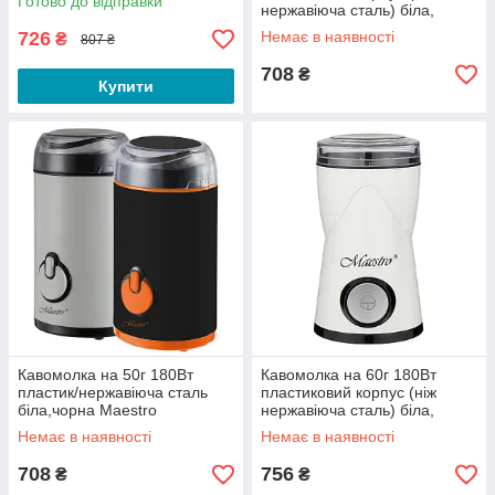
Готово до відправки
нержавіюча сталь) біла,
блакитна Maestro
726
Немає в наявності
₴
807 ₴
708
₴
Купити
Кавомолка на 50г 180Вт
Кавомолка на 60г 180Вт
пластик/нержавіюча сталь
пластиковий корпус (ніж
біла,чорна Maestro
нержавіюча сталь) біла,
блакитна Maestro
Немає в наявності
Немає в наявності
708
756
₴
₴