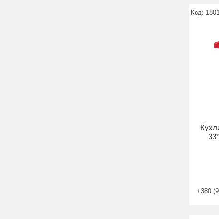
180
Кухли
33
+380 (9