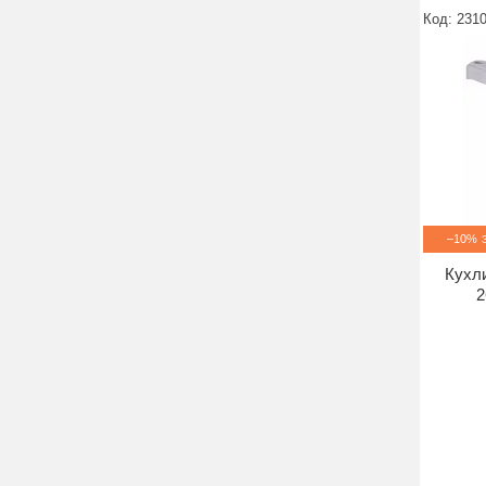
231
–10%
Кухли
2