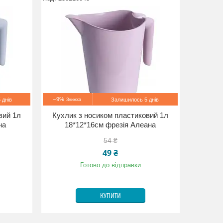
–9%
 днів
Залишилось 5 днів
вий 1л
Кухлик з носиком пластиковий 1л
на
18*12*16см фрезія Алеана
54 ₴
49 ₴
Готово до відправки
КУПИТИ