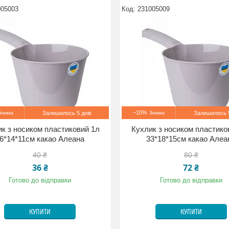
005003
231005009
–10%
Залишилось 5 днів
Залишилось 5
к з носиком пластиковий 1л
Кухлик з носиком пластико
6*14*11см какао Алеана
33*18*15см какао Алеа
40 ₴
80 ₴
36 ₴
72 ₴
Готово до відправки
Готово до відправки
КУПИТИ
КУПИТИ