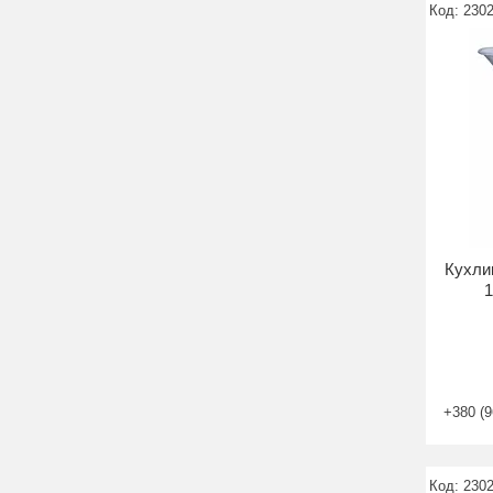
230
Кухли
1
+380 (9
230