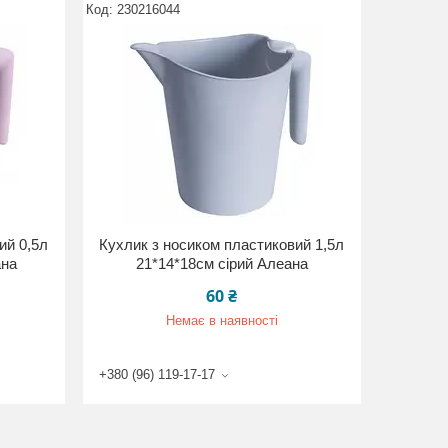
230216044
ий 0,5л
Кухлик з носиком пластиковий 1,5л
ана
21*14*18см сірий Алеана
60 ₴
Немає в наявності
+380 (96) 119-17-17