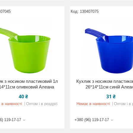
407045
130407075
к з носиком пластиковий 1л
Кухлик з носиком пластико
14*11см оливковий Алеана
26*14*11см синій Алеа
40 ₴
31 ₴
 в наявності
Оптом і в роздріб
Немає в наявності
Оптом і в 
6) 119-17-17
+380 (96) 119-17-17