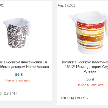
001
171001
к з носиком пластиковий 1л
Кухлик з носиком пластико
16см з декором Home Алеана
18*12*16см з декором См
Алеана
56 ₴
56 ₴
Немає в наявності
Немає в наявності
6) 119-17-17
+380 (96) 119-17-17