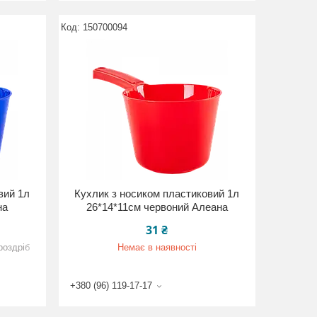
150700094
вий 1л
Кухлик з носиком пластиковий 1л
на
26*14*11см червоний Алеана
31 ₴
роздріб
Немає в наявності
+380 (96) 119-17-17