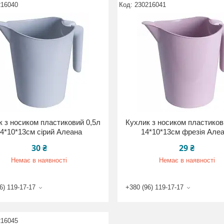
216040
230216041
к з носиком пластиковий 0,5л
Кухлик з носиком пластиков
4*10*13см сірий Алеана
14*10*13см фрезія Але
30 ₴
29 ₴
Немає в наявності
Немає в наявності
6) 119-17-17
+380 (96) 119-17-17
216045