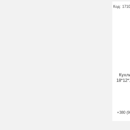
171
Кухли
18*12*
+380 (9