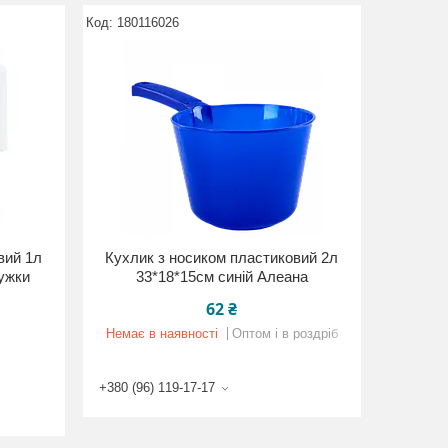
180116026
вий 1л
Кухлик з носиком пластиковий 2л
ужки
33*18*15см синій Алеана
62 ₴
Немає в наявності
Оптом і в роздріб
+380 (96) 119-17-17