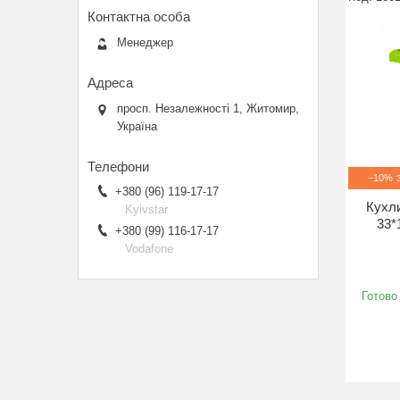
Менеджер
просп. Незалежності 1, Житомир,
Україна
–10%
+380 (96) 119-17-17
Кухли
Kyivstar
33*
+380 (99) 116-17-17
Vodafone
Готово