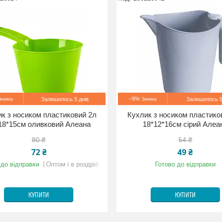
–9%
Залишилось 5 днів
Залишилось 5
к з носиком пластиковий 2л
Кухлик з носиком пластико
18*15см оливковий Алеана
18*12*16см сірий Алеа
80 ₴
54 ₴
72 ₴
49 ₴
 до відправки
Оптом і в роздріб
Готово до відправки
КУПИТИ
КУПИТИ