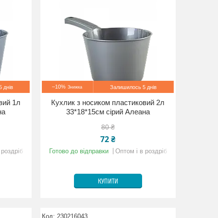
–10%
 днів
Залишилось 5 днів
вий 1л
Кухлик з носиком пластиковий 2л
на
33*18*15см сірий Алеана
80 ₴
72 ₴
 роздріб
Готово до відправки
Оптом і в роздріб
КУПИТИ
230216043