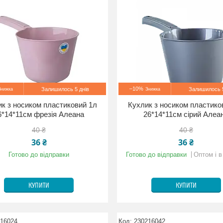
–10%
Залишилось 5 днів
Залишилось 5
к з носиком пластиковий 1л
Кухлик з носиком пластико
6*14*11см фрезія Алеана
26*14*11см сірий Алеа
40 ₴
40 ₴
36 ₴
36 ₴
Готово до відправки
Готово до відправки
Оптом і в
КУПИТИ
КУПИТИ
116024
230216042