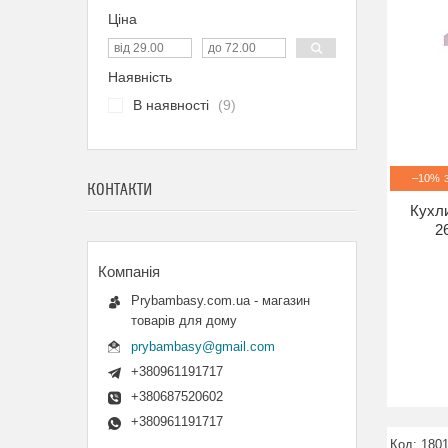
Ціна
Наявність
В наявності
9
–10%
КОНТАКТИ
Кухли
2
Prybambasy.com.ua - магазин
товарів для дому
prybambasy@gmail.com
+380961191717
+380687520602
+380961191717
180