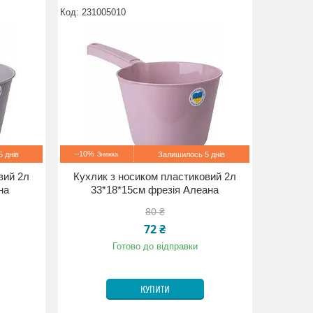
231005010
–10%
 днів
Залишилось 5 днів
вий 2л
Кухлик з носиком пластиковий 2л
на
33*18*15см фрезія Алеана
80 ₴
72 ₴
Готово до відправки
КУПИТИ