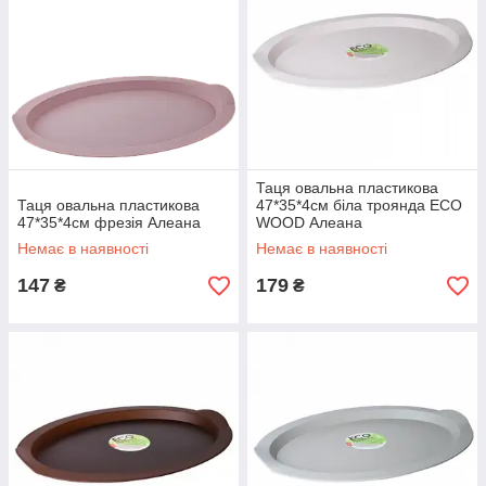
Таця овальна пластикова
Таця овальна пластикова
47*35*4см біла троянда ECO
47*35*4см фрезія Алеана
WOOD Алеана
Немає в наявності
Немає в наявності
147
179
₴
₴