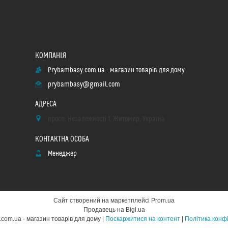
Prybambasy.com.ua - магазин товарів для дому
prybambasy@gmail.com
просп. Незалежності 1, Житомир, Україна
Менеджер
Сайт створений на маркетплейсі
Prom.ua
Продавець на Bigl.ua
Prybambasy.com.ua - магазин товарів для дому |
Поскаржитися на контент
|
Політика конф