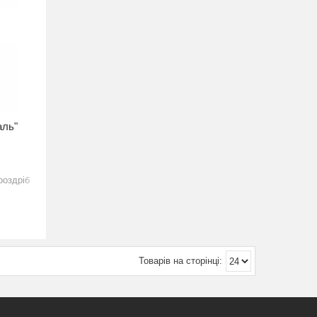
аль"
роздріб