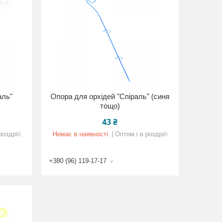
аль"
Опора для орхідей "Спіраль" (синя
тощо)
43 ₴
роздріб
Немає в наявності
Оптом і в роздріб
+380 (96) 119-17-17