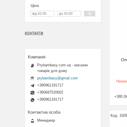
Ціна
КОНТАКТИ
Оп
Prybambasy.com.ua - магазин
товарів для дому
prybambasy@gmail.com
Немає
+380961191717
+380687520602
+380 (9
+380961191717
150
Менеджер