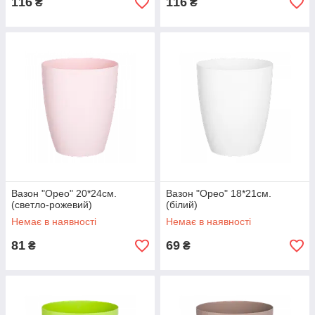
116
116
₴
₴
Вазон "Орео" 20*24см.
Вазон "Орео" 18*21см.
(светло-рожевий)
(білий)
Немає в наявності
Немає в наявності
81
69
₴
₴