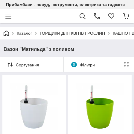
Прибамбаси - посуд, інструменти, електрика та гаджети
Каталог
ГОРЩИКИ ДЛЯ КВІТІВ І РОСЛИН
КАШПО І 
Вазон "Матильда" з поливом
Сортування
0
Фільтри