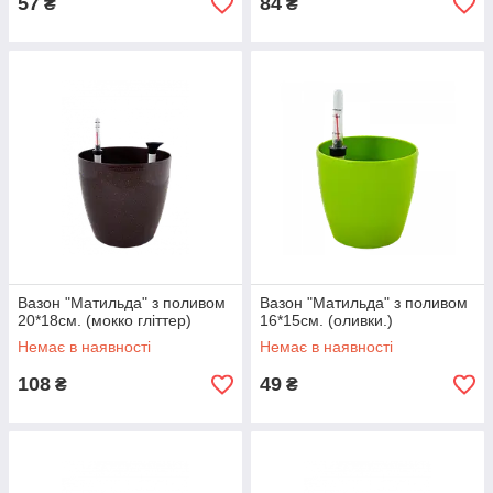
57
84
₴
₴
Вазон "Матильда" з поливом
Вазон "Матильда" з поливом
20*18см. (мокко гліттер)
16*15см. (оливки.)
Немає в наявності
Немає в наявності
108
49
₴
₴