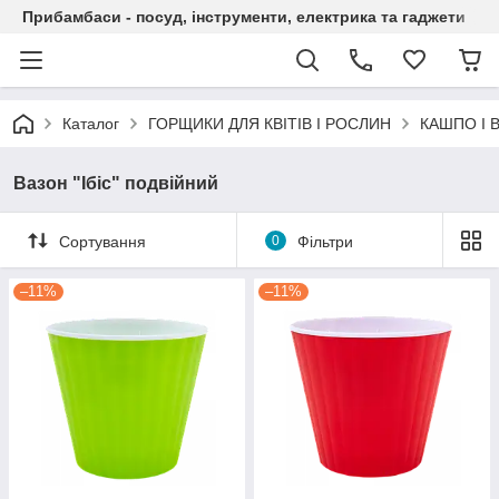
Прибамбаси - посуд, інструменти, електрика та гаджети
Каталог
ГОРЩИКИ ДЛЯ КВІТІВ І РОСЛИН
КАШПО І 
Вазон "Ібіс" подвійний
Сортування
0
Фільтри
–11%
–11%