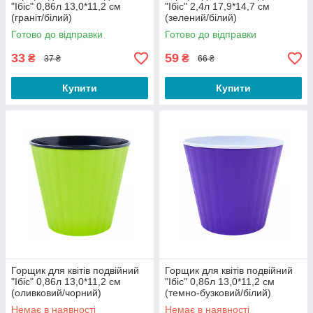
"Ібіс" 0,86л 13,0*11,2 см
"Ібіс" 2,4л 17,9*14,7 см
(граніт/білий)
(зелений/білий)
Готово до відправки
Готово до відправки
33
59
₴
₴
37 ₴
66 ₴
Купити
Купити
Горщик для квітів подвійний
Горщик для квітів подвійний
"Ібіс" 0,86л 13,0*11,2 см
"Ібіс" 0,86л 13,0*11,2 см
(оливковий/чорний)
(темно-бузковий/білий)
Немає в наявності
Немає в наявності