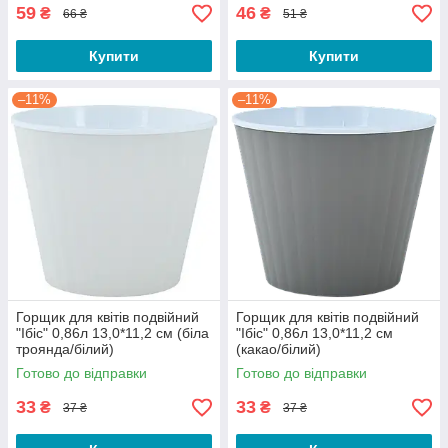
59
46
₴
₴
66 ₴
51 ₴
Купити
Купити
–11%
–11%
Горщик для квітів подвійний
Горщик для квітів подвійний
"Ібіс" 0,86л 13,0*11,2 см (біла
"Ібіс" 0,86л 13,0*11,2 см
троянда/білий)
(какао/білий)
Готово до відправки
Готово до відправки
33
33
₴
₴
37 ₴
37 ₴