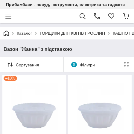
Прибамбаси - посуд, інструменти, електрика та гаджети
Каталог
ГОРЩИКИ ДЛЯ КВІТІВ І РОСЛИН
КАШПО І 
Вазон "Жанна" з підставкою
Сортування
0
Фільтри
–10%