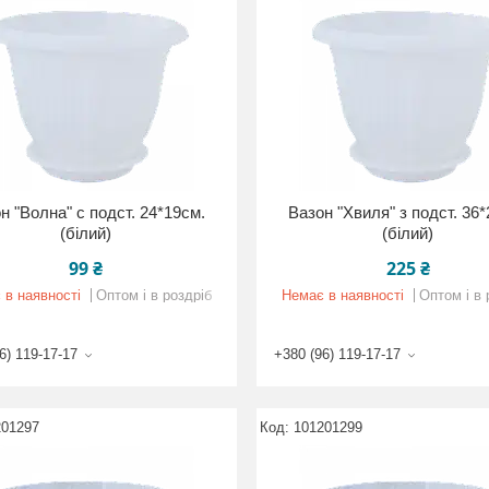
н "Волна" с подст. 24*19см.
Вазон "Хвиля" з подст. 36
(білий)
(білий)
99 ₴
225 ₴
 в наявності
Оптом і в роздріб
Немає в наявності
Оптом і в 
6) 119-17-17
+380 (96) 119-17-17
201297
101201299