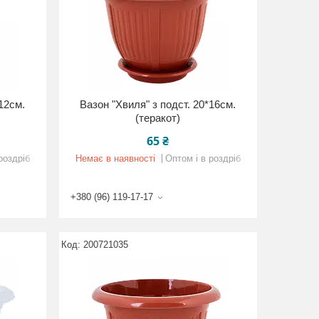
*12см.
Вазон "Хвиля" з подст. 20*16см.
(теракот)
65 ₴
роздріб
Немає в наявності
Оптом і в роздріб
+380 (96) 119-17-17
200721035