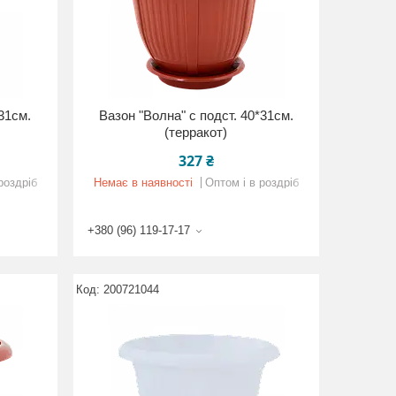
*31см.
Вазон "Волна" с подст. 40*31см.
(терракот)
327 ₴
роздріб
Немає в наявності
Оптом і в роздріб
+380 (96) 119-17-17
200721044