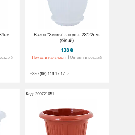
*34см.
Вазон "Хвиля" з подст. 28*22см.
(білий)
138 ₴
роздріб
Немає в наявності
Оптом і в роздріб
+380 (96) 119-17-17
200721051