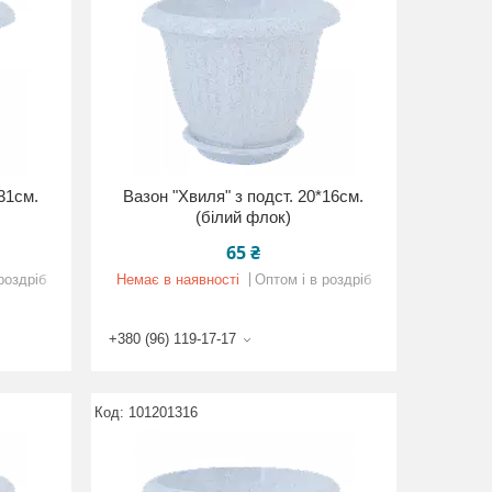
*31см.
Вазон "Хвиля" з подст. 20*16см.
(білий флок)
65 ₴
роздріб
Немає в наявності
Оптом і в роздріб
+380 (96) 119-17-17
101201316