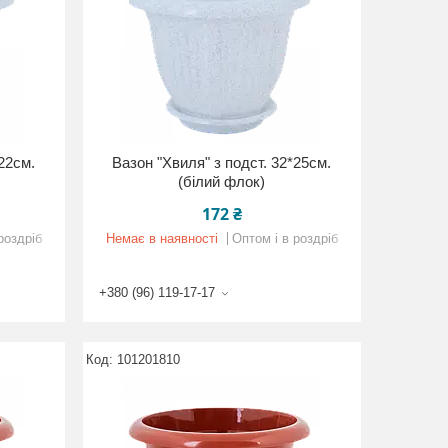
*22см.
Вазон "Хвиля" з подст. 32*25см.
(білий флок)
172 ₴
роздріб
Немає в наявності
Оптом і в роздріб
+380 (96) 119-17-17
101201810