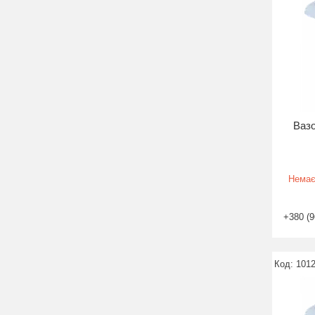
Вазо
Немає
+380 (9
101