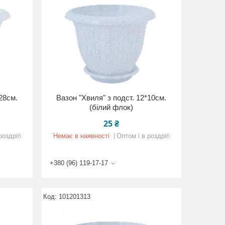
*28см.
Вазон "Хвиля" з подст. 12*10см.
(білий флок)
25 ₴
роздріб
Немає в наявності
Оптом і в роздріб
+380 (96) 119-17-17
101201313