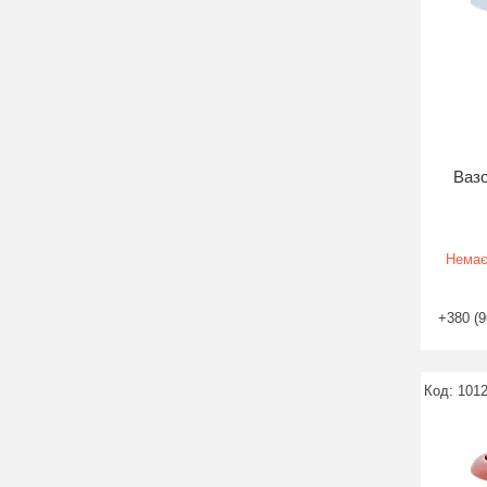
Вазо
Немає
+380 (9
101