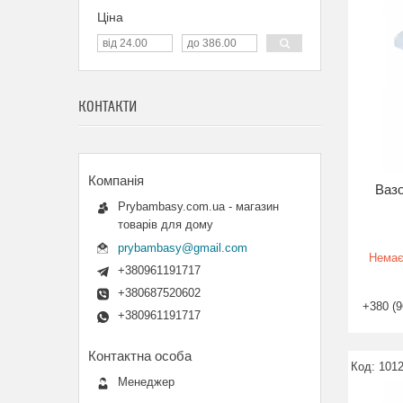
Ціна
КОНТАКТИ
Вазо
Prybambasy.com.ua - магазин
товарів для дому
prybambasy@gmail.com
Немає
+380961191717
+380687520602
+380 (9
+380961191717
101
Менеджер