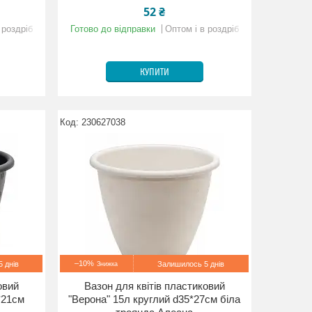
52 ₴
 роздріб
Готово до відправки
Оптом і в роздріб
КУПИТИ
230627038
–10%
 днів
Залишилось 5 днів
овий
Вазон для квітів пластиковий
*21см
"Верона" 15л круглий d35*27см біла