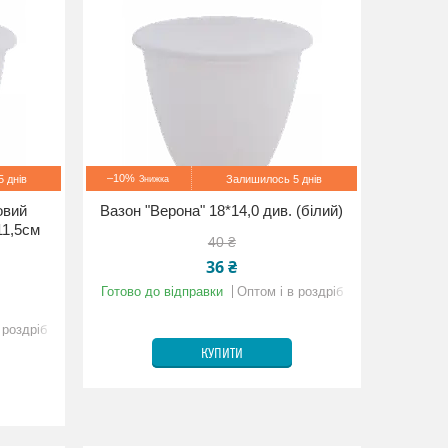
–10%
 днів
Залишилось 5 днів
овий
Вазон "Верона" 18*14,0 див. (білий)
11,5см
40 ₴
36 ₴
Готово до відправки
Оптом і в роздріб
 роздріб
КУПИТИ