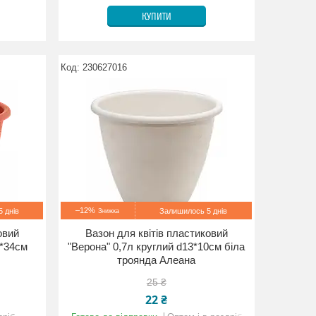
КУПИТИ
230627016
–12%
 днів
Залишилось 5 днів
овий
Вазон для квітів пластиковий
5*34см
"Верона" 0,7л круглий d13*10см біла
троянда Алеана
25 ₴
22 ₴