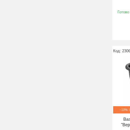
Готово
230
–10%
Ваз
"Вер