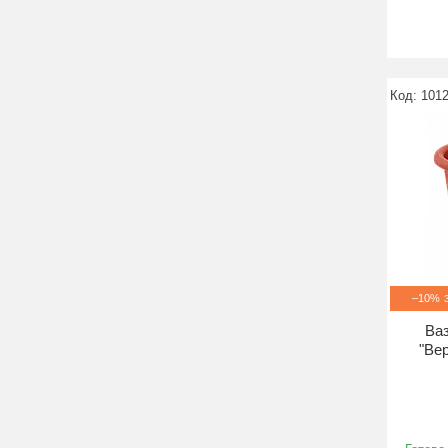
101
–10%
Ваз
"Ве