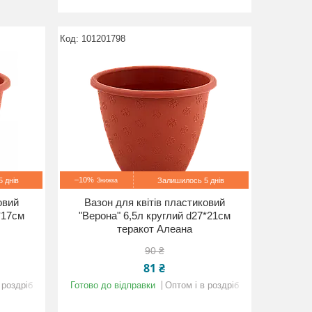
101201798
–10%
 днів
Залишилось 5 днів
овий
Вазон для квітів пластиковий
*17см
"Верона" 6,5л круглий d27*21см
теракот Алеана
90 ₴
81 ₴
 роздріб
Готово до відправки
Оптом і в роздріб