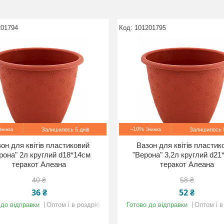
201794
101201795
–10%
Залишилось 5 днів
Залишилось 5
он для квітів пластиковий
Вазон для квітів пластик
рона" 2л круглий d18*14см
"Верона" 3,2л круглий d21
теракот Алеана
теракот Алеана
40 ₴
58 ₴
36 ₴
52 ₴
 до відправки
Оптом і в роздріб
Готово до відправки
Оптом і в