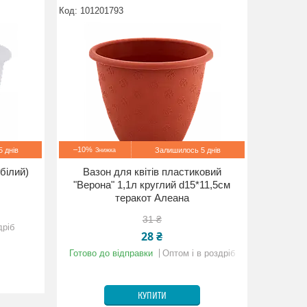
101201793
–10%
 днів
Залишилось 5 днів
білий)
Вазон для квітів пластиковий
"Верона" 1,1л круглий d15*11,5см
теракот Алеана
31 ₴
дріб
28 ₴
Готово до відправки
Оптом і в роздріб
КУПИТИ