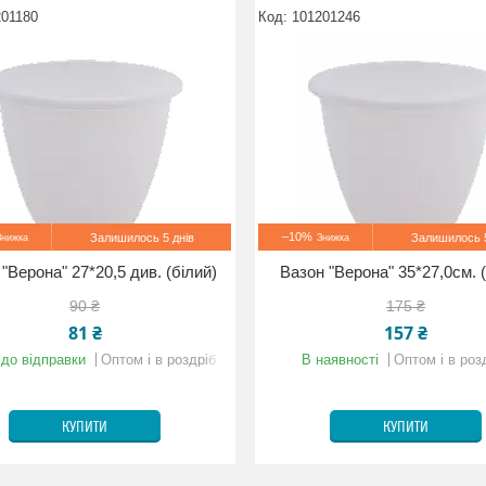
201180
101201246
–10%
Залишилось 5 днів
Залишилось 5
"Верона" 27*20,5 див. (білий)
Вазон "Верона" 35*27,0см. (
90 ₴
175 ₴
81 ₴
157 ₴
 до відправки
Оптом і в роздріб
В наявності
Оптом і в роз
КУПИТИ
КУПИТИ