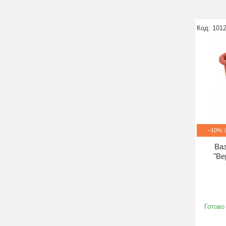
101
–10%
Ваз
"Ве
Готово