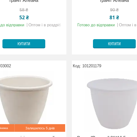
граніт Алеана
граніт Алеана
58 ₴
90 ₴
52 ₴
81 ₴
 до відправки
Оптом і в роздріб
Готово до відправки
Оптом і в
КУПИТИ
КУПИТИ
703002
101201179
Залишилось 5 днів