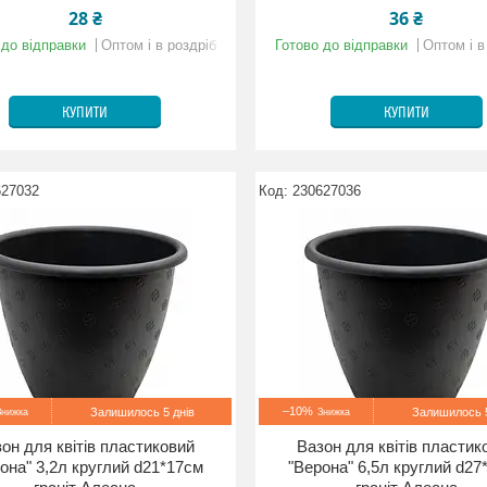
28 ₴
36 ₴
 до відправки
Оптом і в роздріб
Готово до відправки
Оптом і в
КУПИТИ
КУПИТИ
627032
230627036
–10%
Залишилось 5 днів
Залишилось 5
он для квітів пластиковий
Вазон для квітів пластик
она" 3,2л круглий d21*17см
"Верона" 6,5л круглий d27