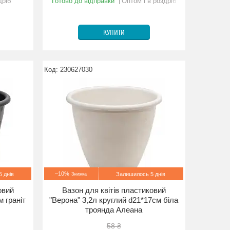
дріб
Готово до відправки
Оптом і в роздріб
КУПИТИ
230627030
–10%
 днів
Залишилось 5 днів
овий
Вазон для квітів пластиковий
м граніт
"Верона" 3,2л круглий d21*17см біла
троянда Алеана
58 ₴