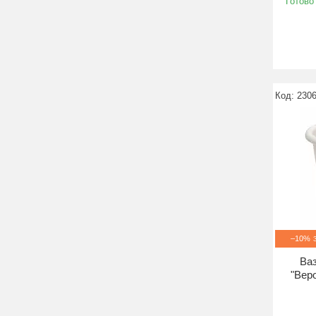
Готово
230
–10%
Ваз
"Веро