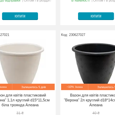
 до відправки
Оптом і в роздріб
В наявності
Оптом і в роз
КУПИТИ
КУПИТИ
627021
230627027
–10%
Залишилось 5 днів
Залишилось 5
он для квітів пластиковий
Вазон для квітів пластик
на" 1,1л круглий d15*11,5см
"Верона" 2л круглий d18*14с
біла троянда Алеана
Алеана
31 ₴
40 ₴