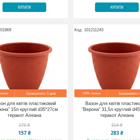
КУПИТИ
КУПИТИ
201869
101211243
–10%
Залишилось 5 днів
Залишилось 5
он для квітів пластиковий
Вазон для квітів пластик
рона" 15л круглий d35*27см
"Верона" 31,5л круглий d4
теракот Алеана
теракот Алеана
175 ₴
314 ₴
157 ₴
283 ₴