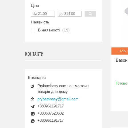
Ціна
Наявність
В наявності
19
–12%
КОНТАКТИ
Вазон 
Готово
Prybambasy.com.ua - магазин
товарів для дому
prybambasy@gmail.com
+380961191717
+380687520602
+380961191717