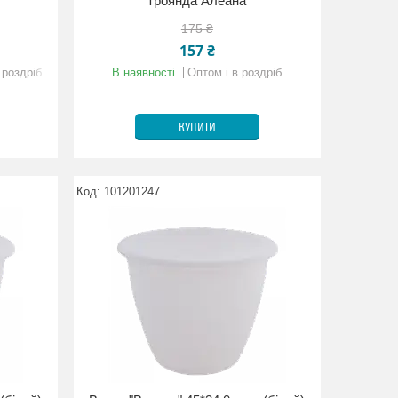
троянда Алеана
175 ₴
157 ₴
 роздріб
В наявності
Оптом і в роздріб
КУПИТИ
101201247