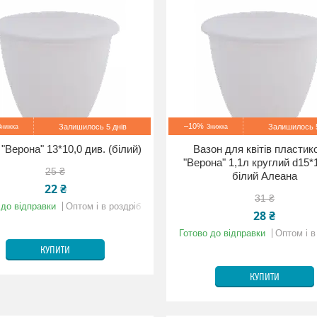
–10%
Залишилось 5 днів
Залишилось 5
"Верона" 13*10,0 див. (білий)
Вазон для квітів пластик
"Верона" 1,1л круглий d15*
25 ₴
білий Алеана
22 ₴
31 ₴
 до відправки
Оптом і в роздріб
28 ₴
Готово до відправки
Оптом і в
КУПИТИ
КУПИТИ