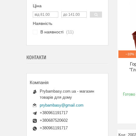
Ціна
Наявність
В наявності
11
–10%
КОНТАКТИ
Го
"Гл
Prybambasy.com.ua - магазин
Готово
товарів для дому
prybambasy@gmail.com
+380961191717
+380687520602
+380961191717
200