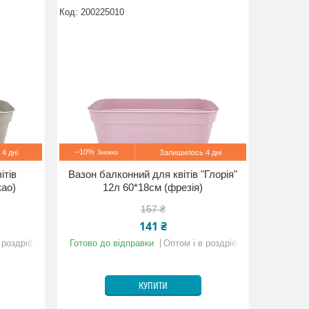
200225010
–10%
4 дні
Залишилось 4 дні
ітів
Вазон балконний для квітів "Глорія"
као)
12л 60*18см (фрезія)
157 ₴
141 ₴
 роздріб
Готово до відправки
Оптом і в роздріб
КУПИТИ