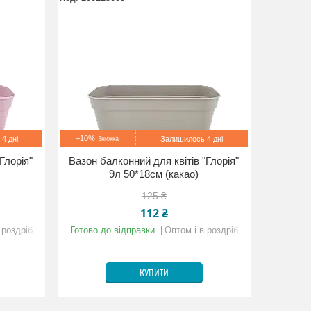
–10%
4 дні
Залишилось 4 дні
Глорія"
Вазон балконний для квітів "Глорія"
9л 50*18см (какао)
125 ₴
112 ₴
 роздріб
Готово до відправки
Оптом і в роздріб
КУПИТИ