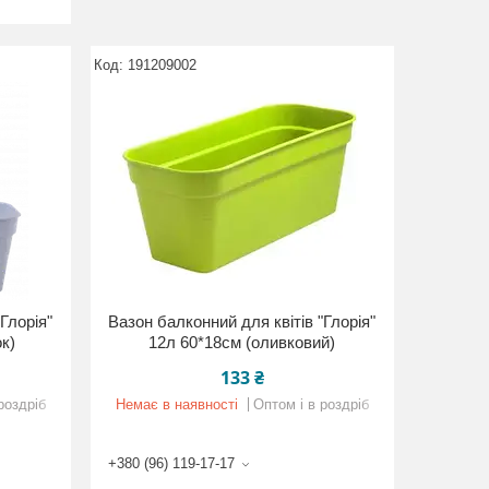
191209002
Глорія"
Вазон балконний для квітів "Глорія"
к)
12л 60*18см (оливковий)
133 ₴
роздріб
Немає в наявності
Оптом і в роздріб
+380 (96) 119-17-17