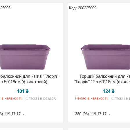
225006
200225009
балконний для квітів "Глорія"
Горщик балконний для кв
9л 50*18см (фіолетовий)
"Глорія" 12л 60*18см (фіол
101 ₴
124 ₴
 в наявності
Оптом і в роздріб
Немає в наявності
Оптом і в 
6) 119-17-17
+380 (96) 119-17-17