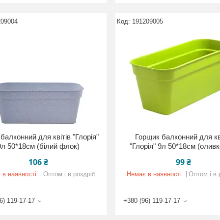
209004
191209005
балконний для квітів "Глорія"
Горщик балконний для кв
9л 50*18см (білий флок)
"Глорія" 9л 50*18см (олив
106 ₴
99 ₴
 в наявності
Оптом і в роздріб
Немає в наявності
Оптом і в 
6) 119-17-17
+380 (96) 119-17-17