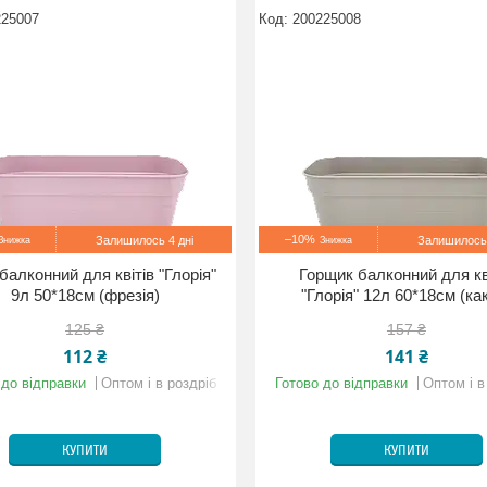
225007
200225008
–10%
Залишилось 4 дні
Залишилось 
алконний для квітів "Глорія"
Горщик балконний для кв
9л 50*18см (фрезія)
"Глорія" 12л 60*18см (ка
125 ₴
157 ₴
112 ₴
141 ₴
 до відправки
Оптом і в роздріб
Готово до відправки
Оптом і в
КУПИТИ
КУПИТИ