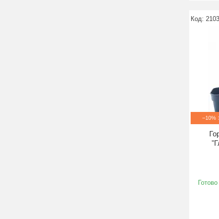
210
–10%
Го
"Г
Готово