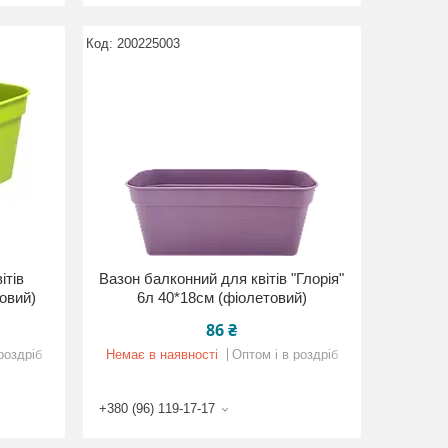
200225003
ітів
Вазон балконний для квітів "Глорія"
ковий)
6л 40*18см (фіолетовий)
86 ₴
роздріб
Немає в наявності
Оптом і в роздріб
+380 (96) 119-17-17