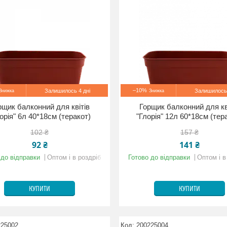
–10%
Залишилось 4 дні
Залишилось 
рщик балконний для квітів
Горщик балконний для кв
орія" 6л 40*18см (теракот)
"Глорія" 12л 60*18см (тер
102 ₴
157 ₴
92 ₴
141 ₴
 до відправки
Оптом і в роздріб
Готово до відправки
Оптом і в
КУПИТИ
КУПИТИ
225002
200225004