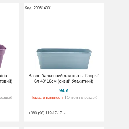
200814001
ітів
Вазон балконний для квітів "Глорія"
етовий)
6л 40*18см (сизий блакитний)
94 ₴
роздріб
Немає в наявності
Оптом і в роздріб
+380 (96) 119-17-17