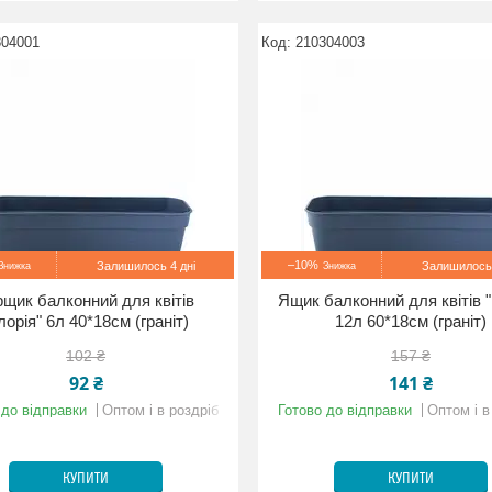
304001
210304003
–10%
Залишилось 4 дні
Залишилось 
рщик балконний для квітів
Ящик балконний для квітів "
лорія" 6л 40*18см (граніт)
12л 60*18см (граніт)
102 ₴
157 ₴
92 ₴
141 ₴
 до відправки
Оптом і в роздріб
Готово до відправки
Оптом і в
КУПИТИ
КУПИТИ