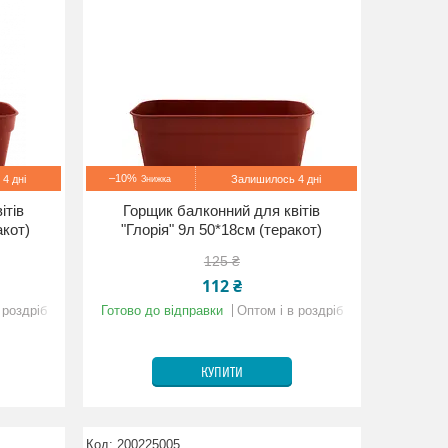
–10%
4 дні
Залишилось 4 дні
ітів
Горщик балконний для квітів
акот)
"Глорія" 9л 50*18см (теракот)
125 ₴
112 ₴
 роздріб
Готово до відправки
Оптом і в роздріб
КУПИТИ
200225005