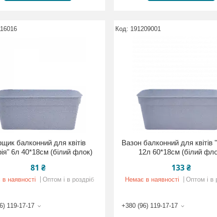
116016
191209001
рщик балконний для квітів
Вазон балконний для квітів "
рія" 6л 40*18см (білий флок)
12л 60*18см (білий фло
81 ₴
133 ₴
 в наявності
Оптом і в роздріб
Немає в наявності
Оптом і в 
6) 119-17-17
+380 (96) 119-17-17