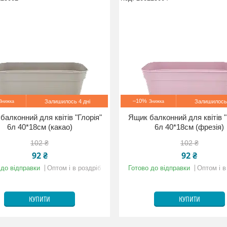
–10%
Залишилось 4 дні
Залишилось 
балконний для квітів "Глорія"
Ящик балконний для квітів "
6л 40*18см (какао)
6л 40*18см (фрезія)
102 ₴
102 ₴
92 ₴
92 ₴
 до відправки
Оптом і в роздріб
Готово до відправки
Оптом і в
КУПИТИ
КУПИТИ