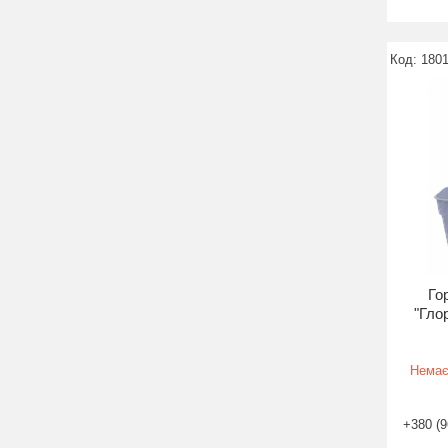
180
Го
"Гло
Немає
+380 (9