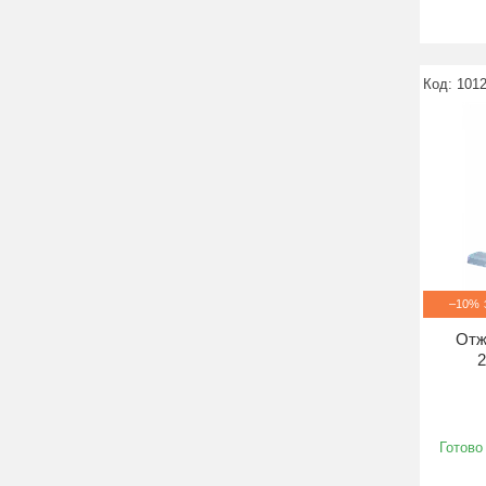
101
–10%
Отж
2
Готово