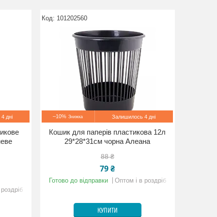
101202560
–10%
4 дні
Залишилось 4 дні
тикове
Кошик для паперів пластикова 12л
неве
29*28*31см чорна Алеана
88 ₴
79 ₴
Готово до відправки
Оптом і в роздріб
 роздріб
КУПИТИ