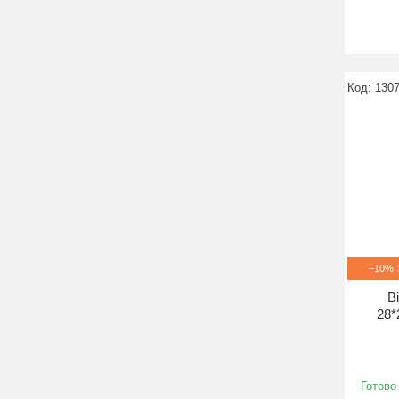
130
–10%
В
28*
Готово