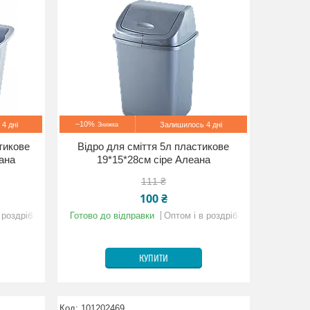
–10%
4 дні
Залишилось 4 дні
тикове
Відро для сміття 5л пластикове
еана
19*15*28см сіре Алеана
111 ₴
100 ₴
 роздріб
Готово до відправки
Оптом і в роздріб
КУПИТИ
101202469