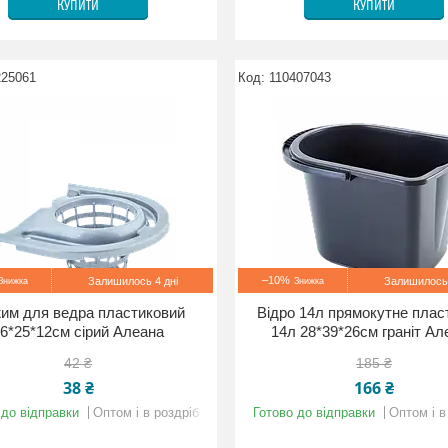
КУПИТИ
КУПИТИ
225061
110407043
–10%
Залишилось 4 дні
Залишилось 
им для ведра пластиковий
Відро 14л прямокутне плас
6*25*12см сірий Алеана
14л 28*39*26см граніт Ал
42 ₴
185 ₴
38 ₴
166 ₴
 до відправки
Оптом і в роздріб
Готово до відправки
Оптом і в