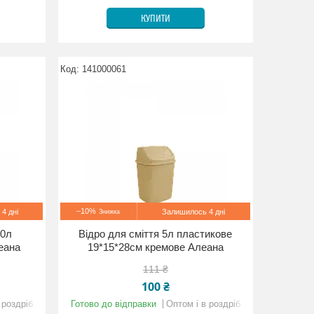
КУПИТИ
141000061
–10%
4 дні
Залишилось 4 дні
10л
Відро для сміття 5л пластикове
леана
19*15*28см кремове Алеана
111 ₴
100 ₴
 роздріб
Готово до відправки
Оптом і в роздріб