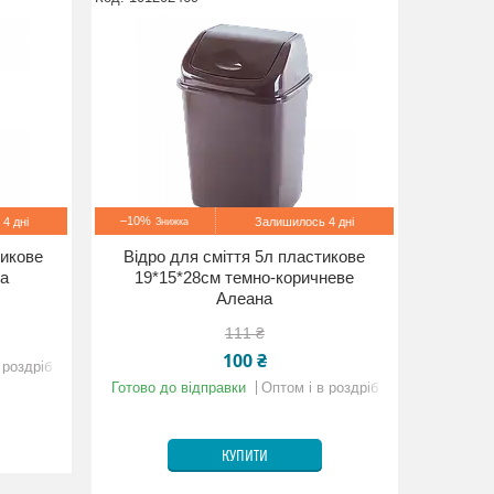
–10%
4 дні
Залишилось 4 дні
тикове
Відро для сміття 5л пластикове
на
19*15*28см темно-коричневе
Алеана
111 ₴
100 ₴
 роздріб
Готово до відправки
Оптом і в роздріб
КУПИТИ