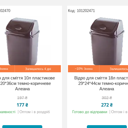
202470
101202471
–10%
Залишилось 4 дні
Залишилось 
о для сміття 10л пластикове
Відро для сміття 18л плас
*20*36см темно-коричневе
29*24*44см темно-корич
Алеана
Алеана
197 ₴
302 ₴
177 ₴
272 ₴
наявності
Оптом і в роздріб
Готово до відправки
Оптом і в