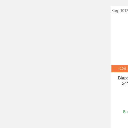
101
–10%
Відр
24
В 