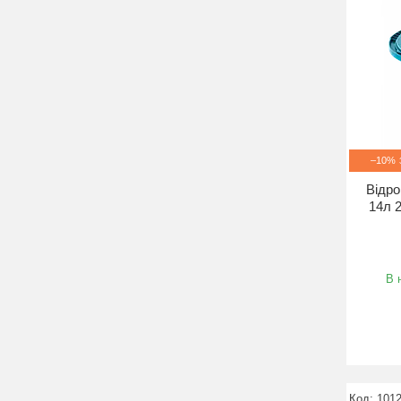
–10%
Відро
14л 
В 
101