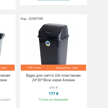
110407045
–10%
4 дні
Залишилось 4 дні
тикове
Відро для сміття 10л пластикове
еана
24*20*36см чорне Алеана
197 ₴
177 ₴
 роздріб
Готово до відправки