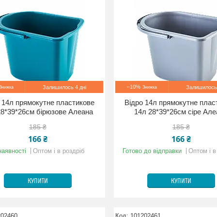
–10%
Залишилось 4 дні
Залишилось 
 14л прямокутне пластикове
Відро 14л прямокутне плас
28*39*26см бірюзове Алеана
14л 28*39*26см сіре Ал
185 ₴
185 ₴
166 ₴
166 ₴
наявності
Оптом і в роздріб
Готово до відправки
Оптом і в
КУПИТИ
КУПИТИ
202460
101202461