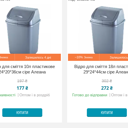
–10%
Залишилось 4 дні
Залишилось 
о для сміття 10л пластикове
Відро для сміття 18л плас
24*20*36см сіре Алеана
29*24*44см сіре Алеа
197 ₴
302 ₴
177 ₴
272 ₴
наявності
Оптом і в роздріб
Готово до відправки
Оптом і в
КУПИТИ
КУПИТИ