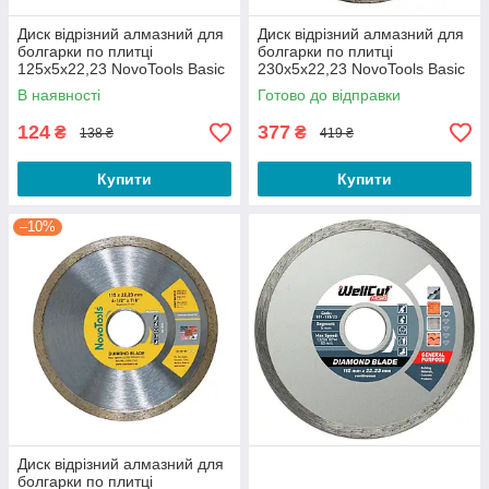
Диск відрізний алмазний для
Диск відрізний алмазний для
болгарки по плитці
болгарки по плитці
125х5х22,23 NovoTools Basic
230х5х22,23 NovoTools Basic
В наявності
Готово до відправки
124
377
₴
₴
138 ₴
419 ₴
Купити
Купити
–10%
Диск відрізний алмазний для
болгарки по плитці