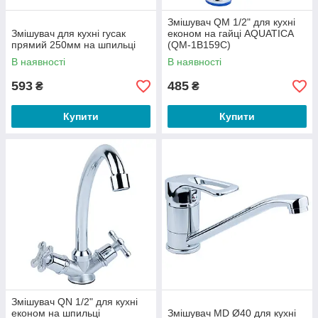
Змішувач QM 1/2" для кухні
Змішувач для кухні гусак
економ на гайці AQUATICA
прямий 250мм на шпильці
(QM-1B159C)
В наявності
В наявності
593
485
₴
₴
Купити
Купити
Змішувач QN 1/2" для кухні
економ на шпильці
Змішувач MD Ø40 для кухні