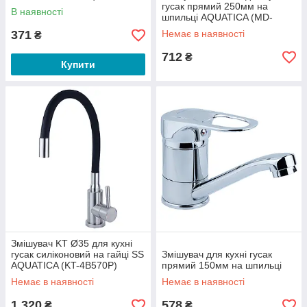
гусак прямий 250мм на
В наявності
шпильці AQUATICA (MD-
2B244C)
371
Немає в наявності
₴
712
₴
Купити
Змішувач KT Ø35 для кухні
гусак силіконовий на гайці SS
Змішувач для кухні гусак
AQUATICA (KT-4B570P)
прямий 150мм на шпильці
Немає в наявності
Немає в наявності
1 320
578
₴
₴