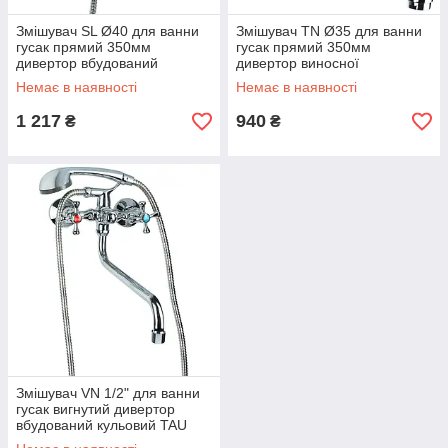
Змішувач SL Ø40 для ванни
Змішувач TN Ø35 для ванни
гусак прямий 350мм
гусак прямий 350мм
дивертор вбудований
дивертор виносної
картриджний TAU (SL-
картріджний TAU (TN-
Немає в наявності
Немає в наявності
2C243C)
3C242C)
1 217
940
₴
₴
Змішувач VN 1/2" для ванни
гусак вигнутий дивертор
вбудований кульовий TAU
(VN-5C460C)