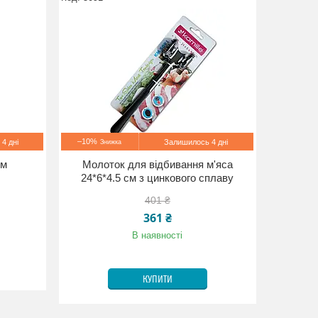
–10%
4 дні
Залишилось 4 дні
см
Молоток для відбивання м'яса
24*6*4.5 см з цинкового сплаву
401 ₴
361 ₴
В наявності
КУПИТИ