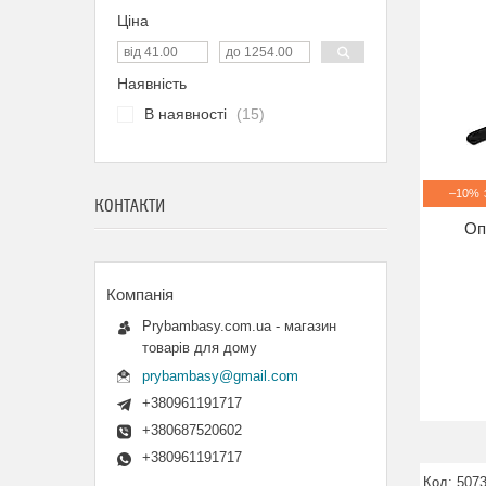
Ціна
Наявність
В наявності
15
–10%
КОНТАКТИ
Оп
Prybambasy.com.ua - магазин
товарів для дому
prybambasy@gmail.com
+380961191717
+380687520602
+380961191717
507