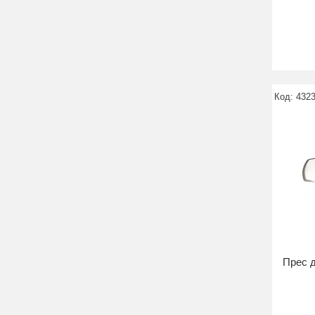
432
Прес д