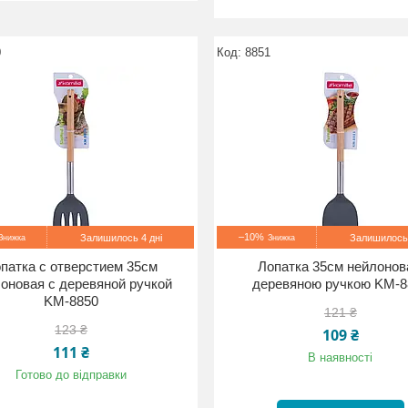
0
8851
–10%
Залишилось 4 дні
Залишилось 
патка с отверстием 35см
Лопатка 35см нейлонов
оновая с деревяной ручкой
деревяною ручкою KM-8
KM-8850
121 ₴
123 ₴
109 ₴
111 ₴
В наявності
Готово до відправки