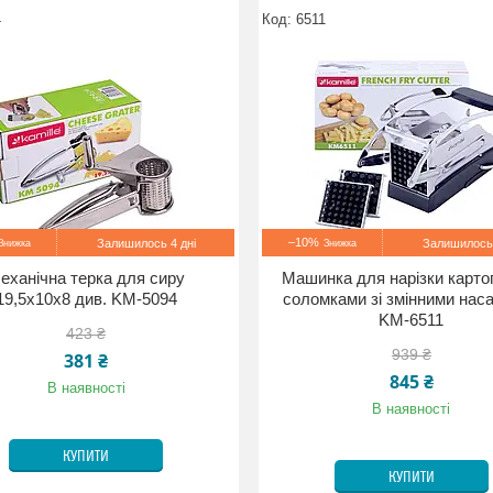
4
6511
–10%
Залишилось 4 дні
Залишилось 
еханічна терка для сиру
Машинка для нарізки картоп
19,5х10х8 див. KM-5094
соломками зі змінними нас
KM-6511
423 ₴
939 ₴
381 ₴
845 ₴
В наявності
В наявності
КУПИТИ
КУПИТИ