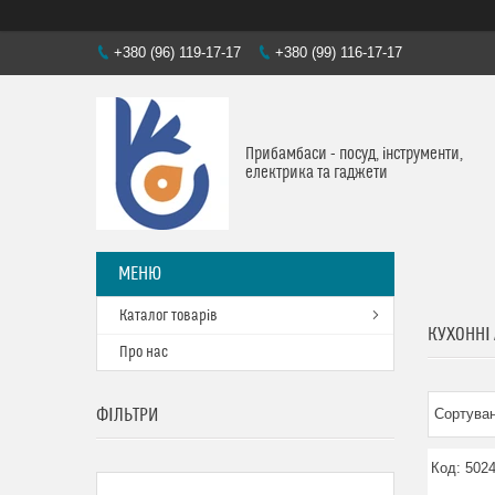
+380 (96) 119-17-17
+380 (99) 116-17-17
Прибамбаси - посуд, інструменти,
електрика та гаджети
Каталог товарів
КУХОННІ
Про нас
ФІЛЬТРИ
502