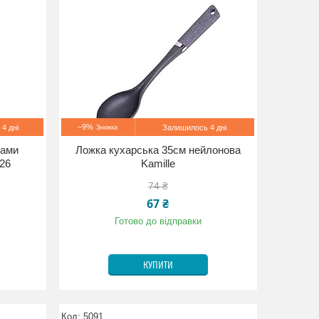
–9%
4 дні
Залишилось 4 дні
рами
Ложка кухарська 35см нейлонова
26
Kamille
74 ₴
67 ₴
Готово до відправки
КУПИТИ
5091