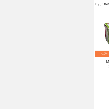
509
–10%
М