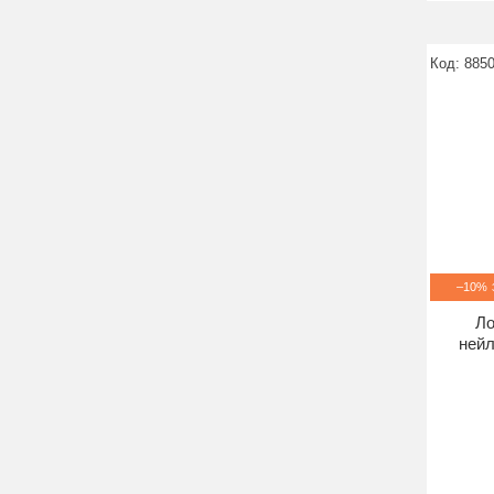
885
–10%
Ло
нейл