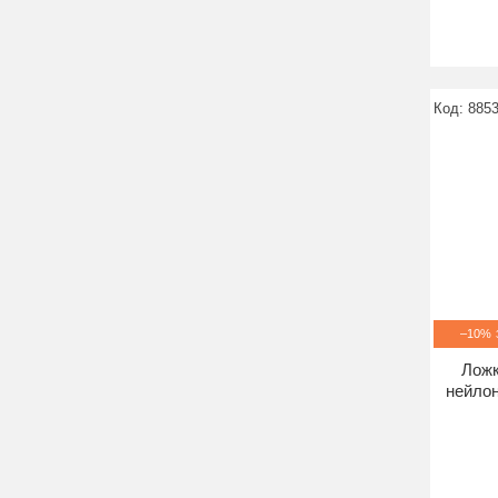
885
–10%
Ложк
нейлон