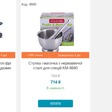
8840
–10%
4 дні
Залишилось 4 дні
лі фрі
Ступка і маточка з нержавіючої
адками
сталі для спецій KM-8840
793 ₴
714 ₴
В наявності
КУПИТИ