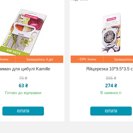
–10%
Залишилось 4 дні
Залишилось 
римач для цибулі Kamille
Яйцерезка 10*9.5*3.5 
70 ₴
305 ₴
63 ₴
274 ₴
Готово до відправки
В наявності
КУПИТИ
КУПИТИ