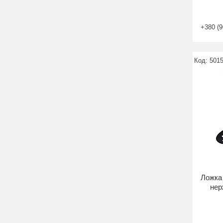
+380 (9
501
Ложка 
нер