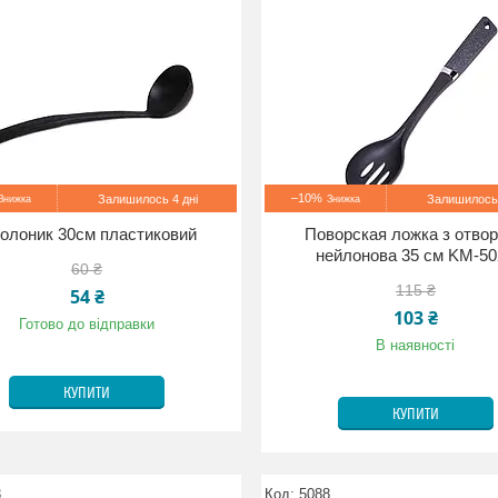
–10%
Залишилось 4 дні
Залишилось 
олоник 30см пластиковий
Поворская ложка з отво
нейлонова 35 см KM-50
60 ₴
115 ₴
54 ₴
103 ₴
Готово до відправки
В наявності
КУПИТИ
КУПИТИ
3
5088