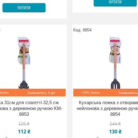
КУПИТИ
КУПИТИ
3
8854
–10%
Залишилось 4 дні
Залишилось 
а 31см для спагетті 32,5 см
Кухарська ложка з отворам
ова з деревяною ручкою KM-
нейлонова з деревяною руч
8853
8854
125 ₴
144 ₴
112 ₴
130 ₴