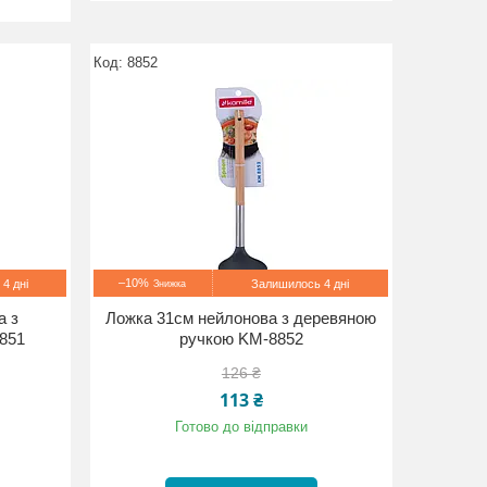
8852
–10%
4 дні
Залишилось 4 дні
а з
Ложка 31см нейлонова з деревяною
851
ручкою KM-8852
126 ₴
113 ₴
Готово до відправки