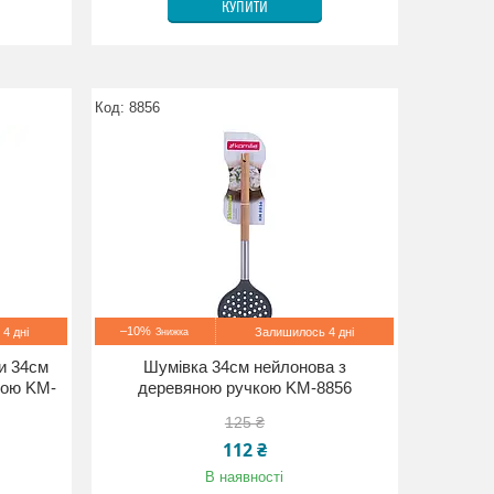
КУПИТИ
8856
–10%
4 дні
Залишилось 4 дні
и 34см
Шумівка 34см нейлонова з
кою KM-
деревяною ручкою KM-8856
125 ₴
112 ₴
В наявності