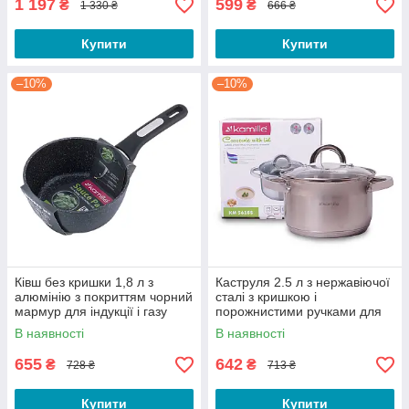
1 197
599
₴
₴
1 330 ₴
666 ₴
Купити
Купити
–10%
–10%
Ківш без кришки 1,8 л з
Каструля 2.5 л з нержавіючої
алюмінію з покриттям чорний
сталі з кришкою і
мармур для індукції і газу
порожнистими ручками для
KM-5380MR
індукції
В наявності
В наявності
655
642
₴
₴
728 ₴
713 ₴
Купити
Купити