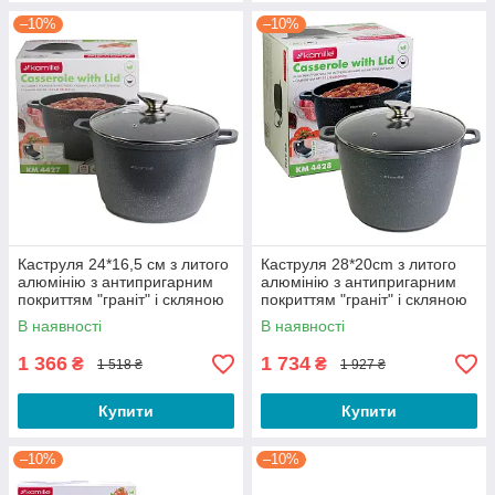
–10%
–10%
Каструля 24*16,5 см з литого
Каструля 28*20cm з литого
алюмінію з антипригарним
алюмінію з антипригарним
покриттям "граніт" і скляною
покриттям "граніт" і скляною
кришкою
кришкою
В наявності
В наявності
1 366
1 734
₴
₴
1 518 ₴
1 927 ₴
Купити
Купити
–10%
–10%