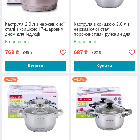
Каструля 2.9 л з нержавіючої
Каструля з кришкою 2.0 л з
сталі з кришкою і 7-шаровим
нержавіючої сталі і
дном для індукції
порожнистими ручками для
індукції і газу KM-4901
В наявності
В наявності
763
687
₴
₴
848 ₴
763 ₴
Купити
Купити
–13%
–10%