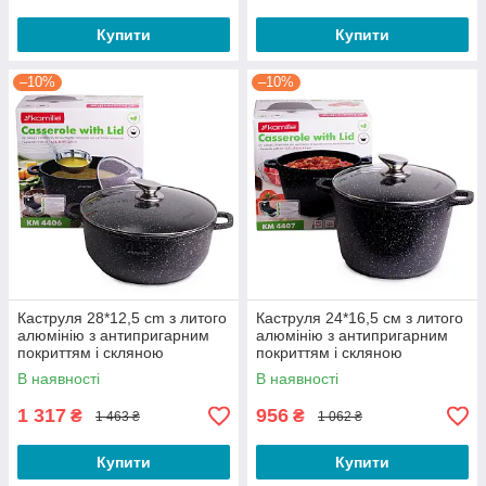
Купити
Купити
–10%
–10%
Каструля 28*12,5 cm з литого
Каструля 24*16,5 см з литого
алюмінію з антипригарним
алюмінію з антипригарним
покриттям і скляною
покриттям і скляною
кришкою для індукції
кришкою для індукції
В наявності
В наявності
1 317
956
₴
₴
1 463 ₴
1 062 ₴
Купити
Купити