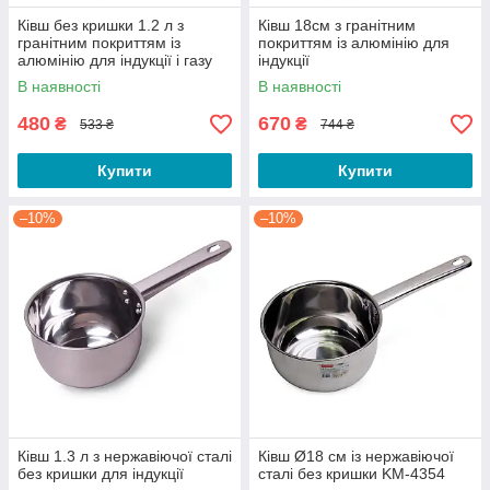
Ківш без кришки 1.2 л з
Ківш 18см з гранітним
гранітним покриттям із
покриттям із алюмінію для
алюмінію для індукції і газу
індукції
KM-4282GR
В наявності
В наявності
480
670
₴
₴
533 ₴
744 ₴
Купити
Купити
–10%
–10%
Ківш 1.3 л з нержавіючої сталі
Ківш Ø18 см із нержавіючої
без кришки для індукції
сталі без кришки KM-4354