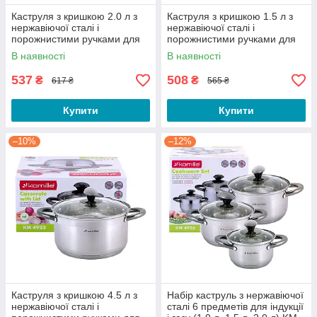
Каструля з кришкою 2.0 л з
Каструля з кришкою 1.5 л з
нержавіючої сталі і
нержавіючої сталі і
порожнистими ручками для
порожнистими ручками для
індукції і газу KM-4911
індукції і газу KM-4920
В наявності
В наявності
537
508
₴
₴
617 ₴
565 ₴
Купити
Купити
–10%
–12%
Каструля з кришкою 4.5 л з
Набір каструль з нержавіючої
нержавіючої сталі і
сталі 6 предметів для індукції