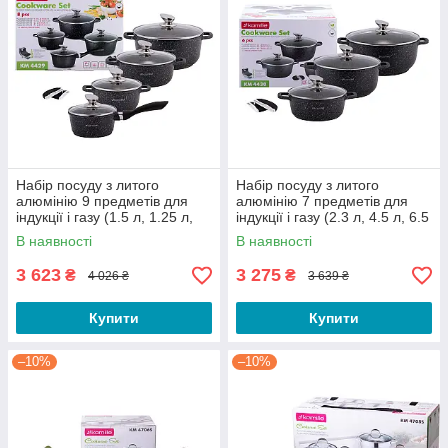
Набір посуду з литого
Набір посуду з литого
алюмінію 9 предметів для
алюмінію 7 предметів для
індукції і газу (1.5 л, 1.25 л,
індукції і газу (2.3 л, 4.5 л, 6.5
2.3 л, 4.5 л) KM-4429
л) KM-4430
В наявності
В наявності
3 623
3 275
₴
₴
4 026 ₴
3 639 ₴
Купити
Купити
–10%
–10%