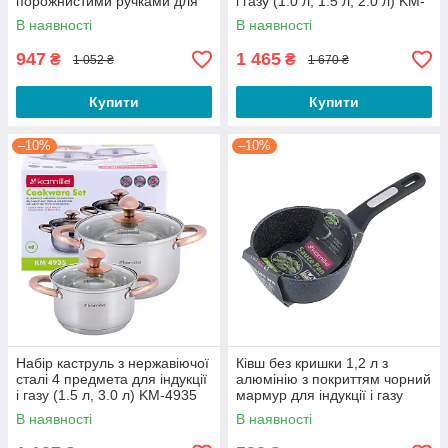
порожнистими ручками для
і газу (1.0 л, 1.5 л, 2.0 л) KM-
індукції і газу KM-4923
4926
В наявності
В наявності
947
1 465
₴
₴
1 052 ₴
1 670 ₴
Купити
Купити
–10%
–10%
Набір каструль з нержавіючої
Ківш без кришки 1,2 л з
сталі 4 предмета для індукції
алюмінію з покриттям чорний
і газу (1.5 л, 3.0 л) KM-4935
мармур для індукції і газу
KM-5379MR
В наявності
В наявності