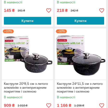
В наявності
В наявності
145
218
₴
₴
161 ₴
242 ₴
Купити
Купити
–10%
–10%
Каструля 20*8,5 см з литого
Каструля 24*11,5 см з литого
алюмінію з антипригарним
алюмінію з антипригарним
покриттям і скляною
покриттям і скляною
кришкою для індукції
кришкою для індукції
В наявності
В наявності
909
1 166
₴
₴
1 010 ₴
1 296 ₴