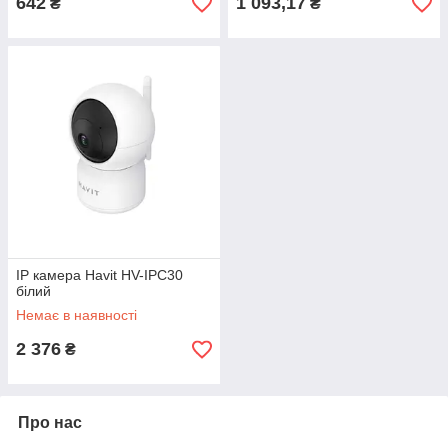
642
1 093,17
₴
₴
IP камера Havit HV-IPC30
білий
Немає в наявності
2 376
₴
Про нас