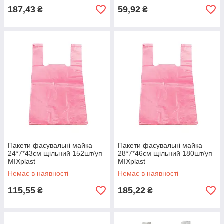
187,43
59,92
₴
₴
Пакети фасувальні майка
Пакети фасувальні майка
24*7*43см щільний 152шт/уп
28*7*46см щільний 180шт/уп
MIXplast
MIXplast
Немає в наявності
Немає в наявності
115,55
185,22
₴
₴