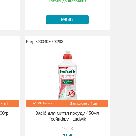
Готово до відправки
КУПИТИ
5900498028263
–10%
4 дні
Залишилось 4 дні
00гр
Засіб для миття посуду 450мл
Грейпфрут Ludwik
101 ₴