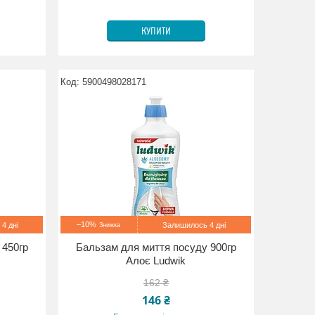
КУПИТИ
5900498028171
–10%
4 дні
Залишилось 4 дні
 450гр
Бальзам для миття посуду 900гр
Алоє Ludwik
162 ₴
146 ₴