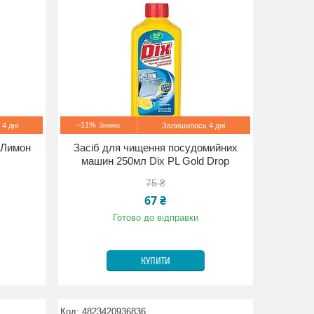
–11%
4 дні
Залишилось 4 дні
 Лимон
Засіб для чищення посудомийних
машин 250мл Dix PL Gold Drop
75 ₴
67 ₴
Готово до відправки
КУПИТИ
4823420936836