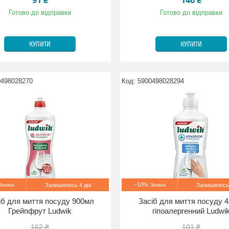
91 ₴
146 ₴
Готово до відправки
Готово до відправки
КУПИТИ
КУПИТИ
0498028270
5900498028294
–10%
Залишилось 4 дні
Залишилось 
іб для миття посуду 900мл
Засіб для миття посуду 4
Грейпфрут Ludwik
гіпоалергенний Ludwi
162 ₴
101 ₴