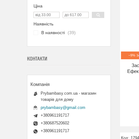
Ціна
Наявність
В наявності
39
–9%
КОНТАКТИ
Зас
Ефект
Prybambasy.com.ua - магазин
товарів для дому
prybambasy@gmail.com
+380961191717
+380687520602
+380961191717
179