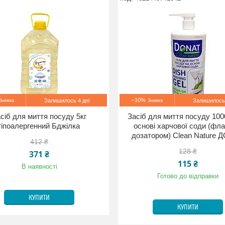
–10%
Залишилось 4 дні
Залишилось 
сіб для миття посуду 5кг
Засіб для миття посуду 10
гіпоалергенний Бджілка
основі харчової соди (фла
дозатором) Clean Nature 
412 ₴
128 ₴
371 ₴
115 ₴
В наявності
Готово до відправки
КУПИТИ
КУПИТИ