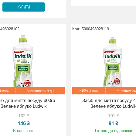
КУПИТИ
0498028102
5900498028119
–10%
Залишилось 4 дні
Залишилось 
іб для миття посуду 900гр
Засіб для миття посуду 4
Зелене яблуко Ludwik
Зелене яблуко Ludwi
162 ₴
101 ₴
146 ₴
91 ₴
В наявності
Готово до відправки