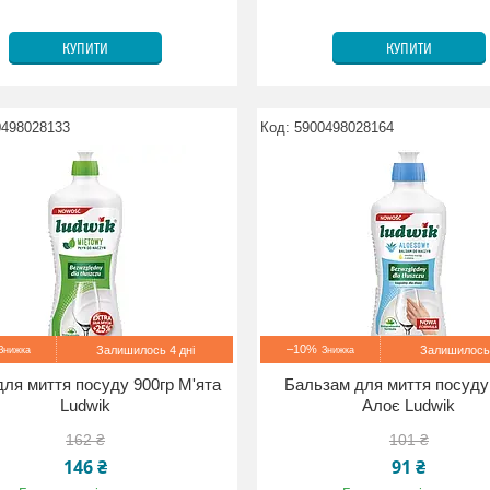
КУПИТИ
КУПИТИ
0498028133
5900498028164
–10%
Залишилось 4 дні
Залишилось 
для миття посуду 900гр М'ята
Бальзам для миття посуду
Ludwik
Алоє Ludwik
162 ₴
101 ₴
146 ₴
91 ₴