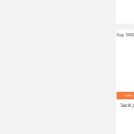
590
–10%
Засіб 