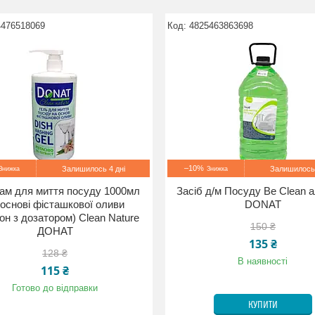
4476518069
4825463863698
–10%
Залишилось 4 дні
Залишилось 
ам для миття посуду 1000мл
Засіб д/м Посуду Be Clean а
 основі фісташкової оливи
DONAT
он з дозатором) Clean Nature
150 ₴
ДОНАТ
135 ₴
128 ₴
В наявності
115 ₴
Готово до відправки
КУПИТИ