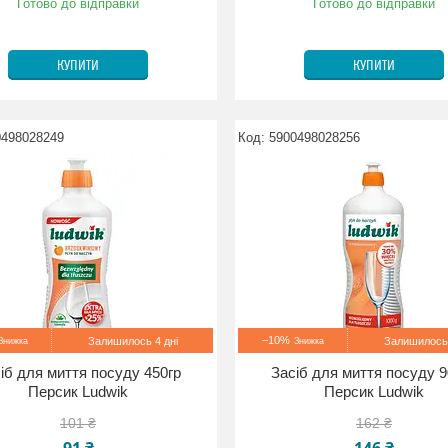
Готово до відправки
Готово до відправки
КУПИТИ
КУПИТИ
0498028249
5900498028256
–10%
Залишилось 4 дні
Залишилось 
іб для миття посуду 450гр
Засіб для миття посуду 9
Персик Ludwik
Персик Ludwik
101 ₴
162 ₴