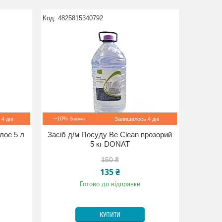
4825815340792
–10%
4 дні
Залишилось 4 дні
лое 5 л
Засіб д/м Посуду Be Clean прозорий
5 кг DONAT
150 ₴
135 ₴
Готово до відправки
КУПИТИ