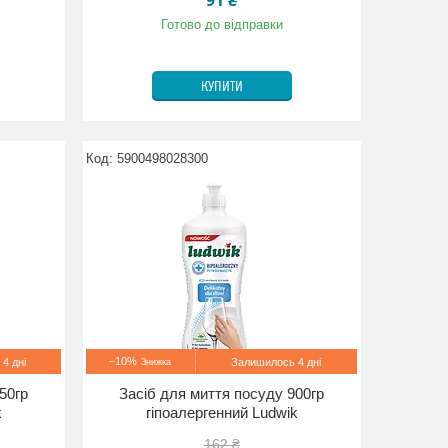
91 ₴
Готово до відправки
КУПИТИ
5900498028300
–10%
4 дні
Залишилось 4 дні
50гр
Засіб для миття посуду 900гр
k
гіпоалергенний Ludwik
162 ₴