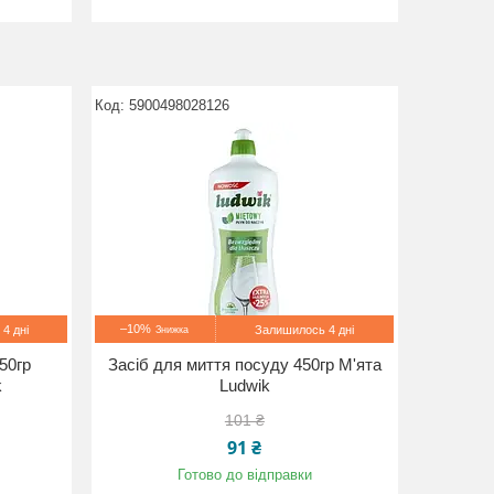
5900498028126
–10%
4 дні
Залишилось 4 дні
50гр
Засіб для миття посуду 450гр М'ята
k
Ludwik
101 ₴
91 ₴
Готово до відправки