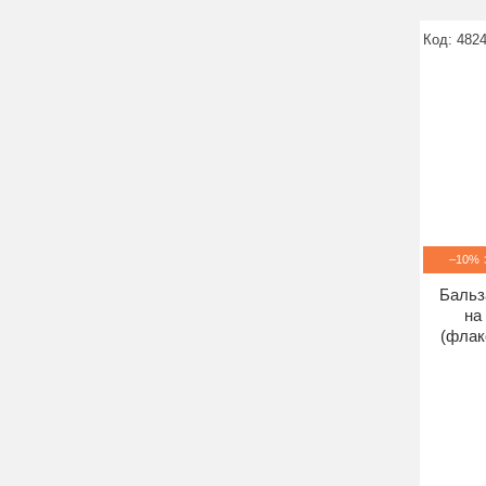
482
–10%
Бальз
на
(флак