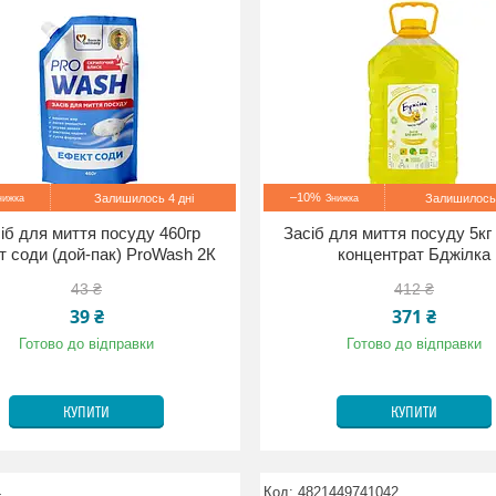
–10%
Залишилось 4 дні
Залишилось 
іб для миття посуду 460гр
Засіб для миття посуду 5кг
 соди (дой-пак) ProWash 2К
концентрат Бджілка
43 ₴
412 ₴
39 ₴
371 ₴
Готово до відправки
Готово до відправки
КУПИТИ
КУПИТИ
4
4821449741042