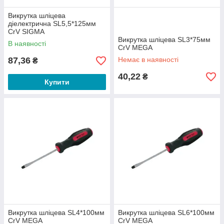
Викрутка шліцева
діелектрична SL5,5*125мм
CrV SIGMA
Викрутка шліцева SL3*75мм
В наявності
CrV MEGA
87,36
Немає в наявності
₴
40,22
₴
Купити
Викрутка шліцева SL4*100мм
Викрутка шліцева SL6*100мм
CrV MEGA
CrV MEGA