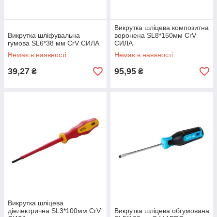
Викрутка шліцева композитна
Викрутка шліфувальна
воронена SL8*150мм CrV
гумова SL6*38 мм CrV СИЛА
СИЛА
Немає в наявності
Немає в наявності
39,27
95,95
₴
₴
Викрутка шліцева
діелектрична SL3*100мм CrV
Викрутка шліцева обгумована