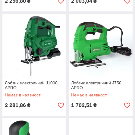
2 256,80
2 003,04
₴
₴
Лобзик електричний J1000
Лобзик електричний J750
APRO
APRO
Немає в наявності
Немає в наявності
2 281,86
1 702,51
₴
₴