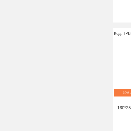
TPB
–10%
160*35