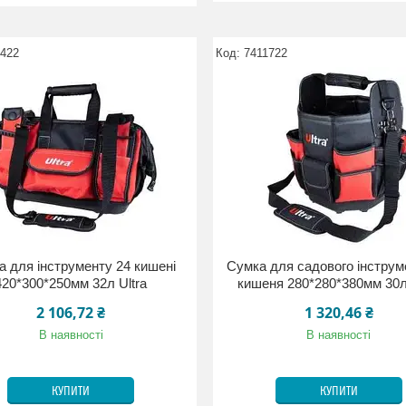
1422
7411722
 для інструменту 24 кишені
Сумка для садового інструм
420*300*250мм 32л Ultra
кишеня 280*280*380мм 30л
2 106,72 ₴
1 320,46 ₴
В наявності
В наявності
КУПИТИ
КУПИТИ