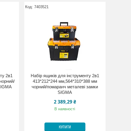
7403521
ту 2в1
Набір ящиків для інструменту 2в1
чорний/
413*212*244 мм,564*310*388 мм
 SIGMA
чорний/помаранч металеві замки
SIGMA
2 389,29 ₴
В наявності
КУПИТИ