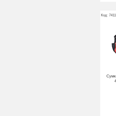
741
Сумка