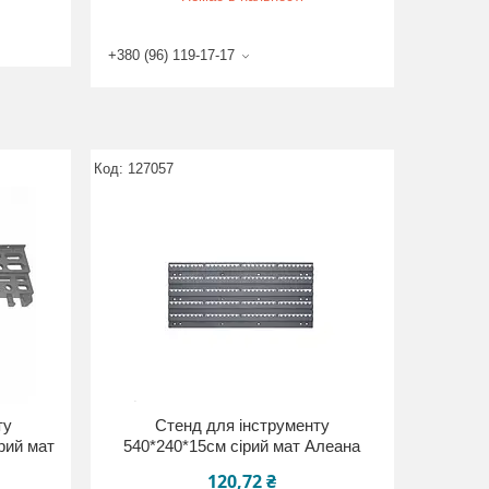
+380 (96) 119-17-17
127057
ту
Стенд для інструменту
рий мат
540*240*15см сірий мат Алеана
120,72 ₴