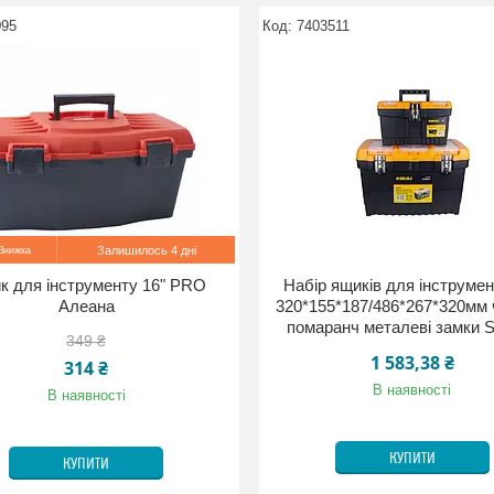
095
7403511
Залишилось 4 дні
к для інструменту 16" PRO
Набір ящиків для інструмен
Алеана
320*155*187/486*267*320мм 
помаранч металеві замки
349 ₴
1 583,38 ₴
314 ₴
В наявності
В наявності
КУПИТИ
КУПИТИ