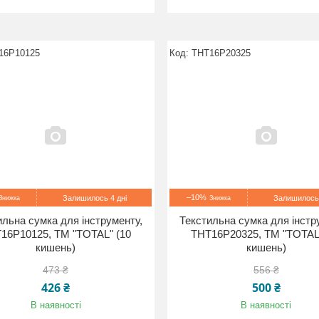
16P10125
THT16P20325
–10%
Залишилось 4 дні
Залишилось 
ильна сумка для інструменту,
Текстильна сумка для інстр
16P10125, TM "TOTAL" (10
THT16P20325, TM "TOTAL
кишень)
кишень)
473 ₴
556 ₴
426 ₴
500 ₴
В наявності
В наявності