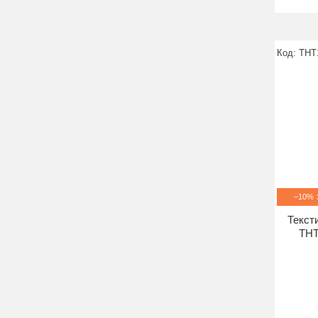
THT
–10%
Текст
THT