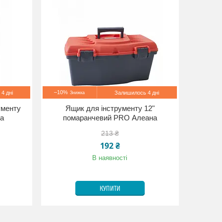
–10%
4 дні
Залишилось 4 дні
ументу
Ящик для інструменту 12"
на
помаранчевий PRO Алеана
213 ₴
192 ₴
В наявності
КУПИТИ