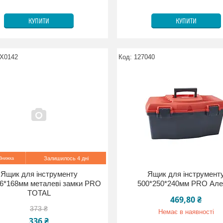
КУПИТИ
КУПИТИ
X0142
127040
Залишилось 4 дні
Ящик для інструменту
Ящик для інструмент
6*168мм металеві замки PRO
500*250*240мм PRO Але
TOTAL
469,80 ₴
373 ₴
Немає в наявності
336 ₴