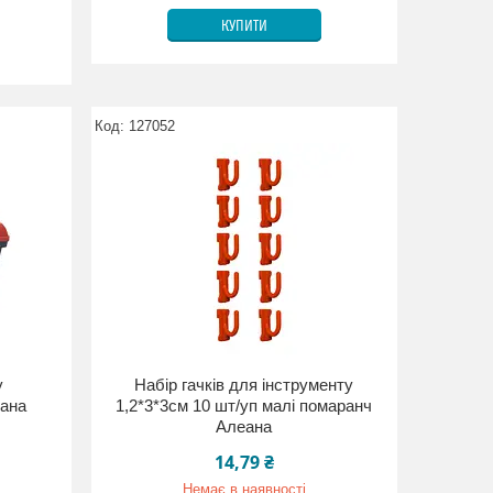
КУПИТИ
127052
у
Набір гачків для інструменту
ана
1,2*3*3см 10 шт/уп малі помаранч
Алеана
14,79 ₴
Немає в наявності