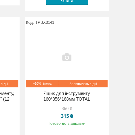
КУПИТИ
TPBX0141
–10%
4 дні
Залишилось 4 дні
ументу,
Ящик для інструменту
" (12
160*356*168мм TOTAL
350 ₴
315 ₴
Готово до відправки