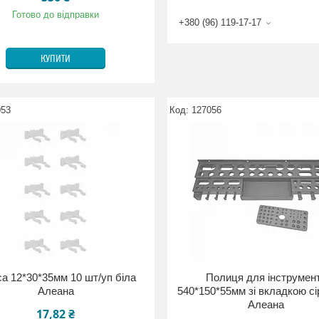
Готово до відправки
+380 (96) 119-17-17
КУПИТИ
053
127056
са 12*30*35мм 10 шт/уп біла
Полиця для інструмен
Алеана
540*150*55мм зі вкладкою сі
Алеана
17,82 ₴