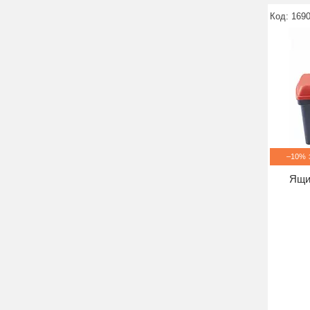
169
–10%
Ящи