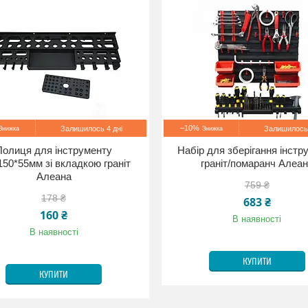
–10%
Залишилось 4 дні
Залишилось 
Полиця для інструменту
Набір для зберігання інстр
150*55мм зі вкладкою граніт
граніт/помаранч Алеа
Алеана
759 ₴
178 ₴
683 ₴
160 ₴
В наявності
В наявності
КУПИТИ
КУПИТИ