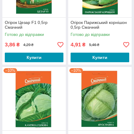
Огірок Цезар F1 0,5гр
Огірок Парижський корнішон
Смачний
0,5гр Смачний
Готово до відправки
Готово до відправки
3,86
4,91
₴
₴
4,29 ₴
5,46 ₴
Купити
Купити
–10%
–10%