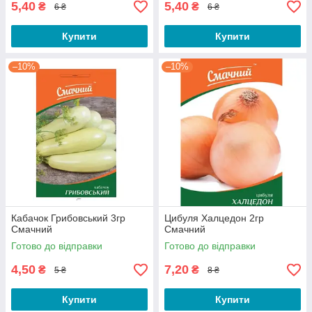
5,40
5,40
₴
₴
6 ₴
6 ₴
Купити
Купити
–10%
–10%
Кабачок Грибовський 3гр
Цибуля Халцедон 2гр
Смачний
Смачний
Готово до відправки
Готово до відправки
4,50
7,20
₴
₴
5 ₴
8 ₴
Купити
Купити