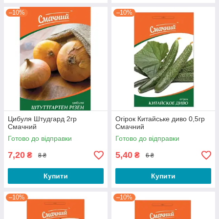
–10%
–10%
Цибуля Штудгард 2гр
Огірок Китайське диво 0,5гр
Смачний
Смачний
Готово до відправки
Готово до відправки
7,20
5,40
₴
₴
8 ₴
6 ₴
Купити
Купити
–10%
–10%