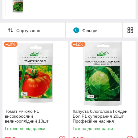
Сортування
0
Фільтри
–10%
–12%
Томат Річіоло F1
Капуста білоголова Голден
високорослий
Бол F1 суперрання 20шт
великооплідний 10шт
Професійне насіння
Професійне насіння
Готово до відправки
Готово до відправки