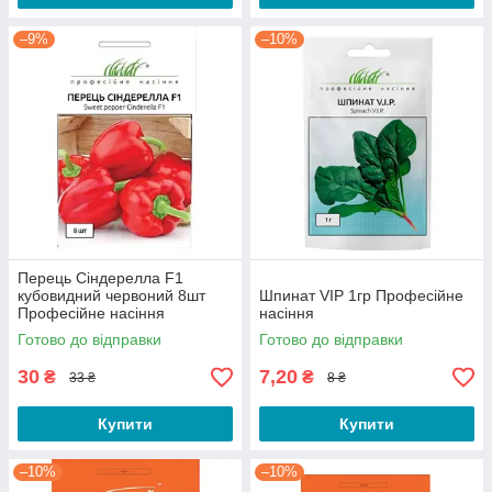
–9%
–10%
Перець Сіндерелла F1
кубовидний червоний 8шт
Шпинат VIP 1гр Професійне
Професійне насіння
насіння
Готово до відправки
Готово до відправки
30
7,20
₴
₴
33 ₴
8 ₴
Купити
Купити
–10%
–10%