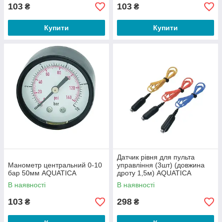
103
103
₴
₴
Купити
Купити
Датчик рівня для пульта
Манометр центральний 0-10
управління (3шт) (довжина
бар 50мм AQUATICA
дроту 1,5м) AQUATICA
В наявності
В наявності
103
298
₴
₴