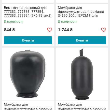
Вимикач поплавцевий для
Мембрана для
777352, 777353, 777354,
гідроакумулятора (прохідна)
777363, 777364 (3×0.75 мм2)
Ø 150 200 л EPDM Італія
AQUATICA (777354108)
AQUATICA (779499)
В наявності
В наявності
844
1 744
₴
₴
Купити
Купити
Мембрана для
Мембрана для
гидроаккумулятора с хвостом
гидроаккумулятора с хвостом