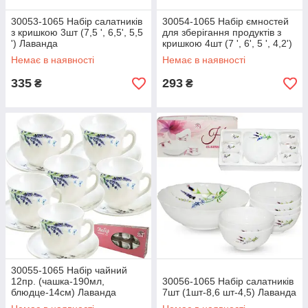
30053-1065 Набір салатників
30054-1065 Набір ємностей
з кришкою 3шт (7,5 ', 6,5', 5,5
для зберігання продуктів з
') Лаванда
кришкою 4шт (7 ', 6', 5 ', 4,2')
Лаванда
Немає в наявності
Немає в наявності
335
293
₴
₴
30055-1065 Набір чайний
12пр. (чашка-190мл,
30056-1065 Набір салатників
блюдце-14см) Лаванда
7шт (1шт-8,6 шт-4,5) Лаванда