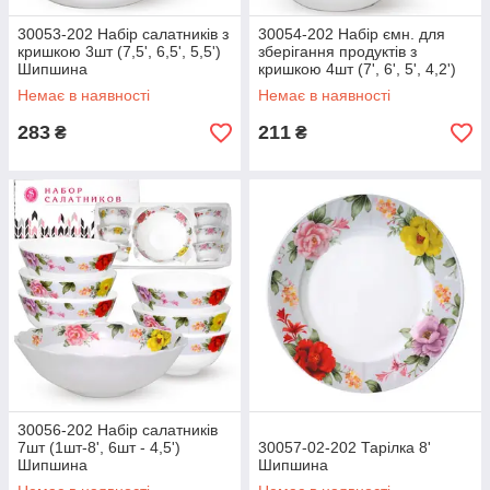
30053-202 Набір салатників з
30054-202 Набір ємн. для
кришкою 3шт (7,5', 6,5', 5,5')
зберігання продуктів з
Шипшина
кришкою 4шт (7', 6', 5', 4,2')
Шипшина
Немає в наявності
Немає в наявності
283
211
₴
₴
30056-202 Набір салатників
7шт (1шт-8', 6шт - 4,5')
30057-02-202 Тарілка 8'
Шипшина
Шипшина